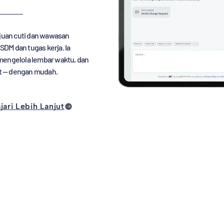
ujuan cuti dan wawasan
DM dan tugas kerja. Ia
mengelola lembar waktu, dan
t — dengan mudah.
jari Lebih Lanjut