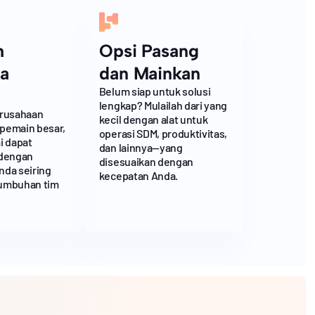
h
Opsi Pasang
a
dan Mainkan
Belum siap untuk solusi
lengkap? Mulailah dari yang
erusahaan
kecil dengan alat untuk
 pemain besar,
operasi SDM, produktivitas,
i dapat
dan lainnya—yang
 dengan
disesuaikan dengan
nda seiring
kecepatan Anda.
umbuhan tim