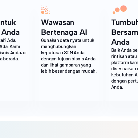
untuk
Wawasan
Tumbu
 Anda
Bertenaga AI
Bersam
al? Ada.
Gunakan data nyata untuk
Anda
 Ada. Kami
menghubungkan
Baik Anda p
snis Anda, di
keputusan SDM Anda
rintisan atau
a berada.
dengan tujuan bisnis Anda
platform kam
dan lihat gambaran yang
disesuaikan
lebih besar dengan mudah.
kebutuhan A
dengan pert
Anda.