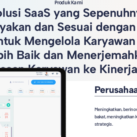
Produk Kami
olusi SaaS yang Sepenuhn
yakan dan Sesuai dengan
untuk Mengelola Karyawan
bih Baik dan Menerjemah
esan Karyawan ke Kinerja 
Perusaha
Meningkatkan, berin
bakat, meningkatkan 
strategis.