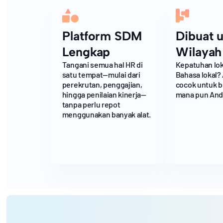
Platform SDM
Dibuat 
Lengkap
Wilayah
Tangani semua hal HR di
Kepatuhan lok
satu tempat—mulai dari
Bahasa lokal?
perekrutan, penggajian,
cocok untuk bi
hingga penilaian kinerja—
mana pun And
tanpa perlu repot
menggunakan banyak alat.