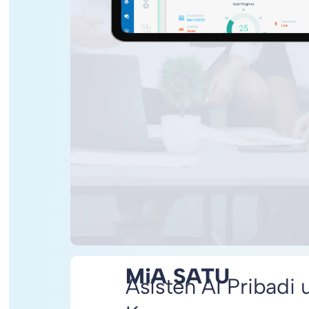
MiA SATU
Asisten AI Pribadi 