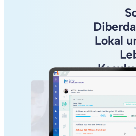
S
Diberda
Lokal 
Le
Kesuks