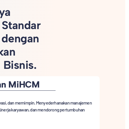
ya
 Standar
 dengan
kan
Bisnis.
an MiHCM
ovasi, dan memimpin. Menyederhanakan manajemen
kinerja karyawan, dan mendorong pertumbuhan