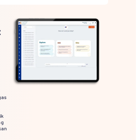
t
,
gas
ik
ng
kan