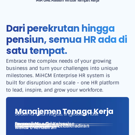
MiA ONE Asisten Virtual Tempat Kerja
Dari perekrutan hingga
pensiun, semua HR ada di
satu tempat.
Embrace the complex needs of your growing
business and turn your challenges into unique
milestones. MiHCM Enterprise HR system is
built for disruption and scale - one HR platform
to lead, inspire, and grow your workforce.
Manajemen Tenaga Kerja
Sederhanakan tugas, tingkatkan hasil.
Perencanaan Organisasi
Layanan Mandiri Karyawan
Penggajian
Diagram Organisasi
Profil Karyawan
Dinamika Karyawan
Manajemen Cuti & Ketidakhadiran
Waktu & Kehadiran