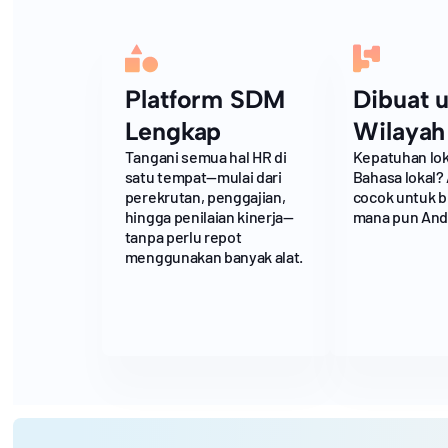
Platform SDM
Dibuat 
Lengkap
Wilayah
Tangani semua hal HR di
Kepatuhan lok
satu tempat—mulai dari
Bahasa lokal?
perekrutan, penggajian,
cocok untuk bi
hingga penilaian kinerja—
mana pun And
tanpa perlu repot
menggunakan banyak alat.