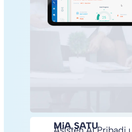
MiA SATU
Asisten AI Pribadi 