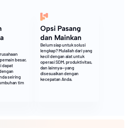
h
Opsi Pasang
a
dan Mainkan
Belum siap untuk solusi
lengkap? Mulailah dari yang
erusahaan
kecil dengan alat untuk
 pemain besar,
operasi SDM, produktivitas,
i dapat
dan lainnya—yang
 dengan
disesuaikan dengan
nda seiring
kecepatan Anda.
umbuhan tim