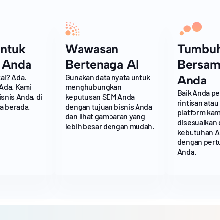
untuk
Wawasan
Tumbu
 Anda
Bertenaga AI
Bersam
al? Ada.
Gunakan data nyata untuk
Anda
 Ada. Kami
menghubungkan
Baik Anda p
snis Anda, di
keputusan SDM Anda
rintisan atau
a berada.
dengan tujuan bisnis Anda
platform kam
dan lihat gambaran yang
disesuaikan
lebih besar dengan mudah.
kebutuhan A
dengan pert
Anda.