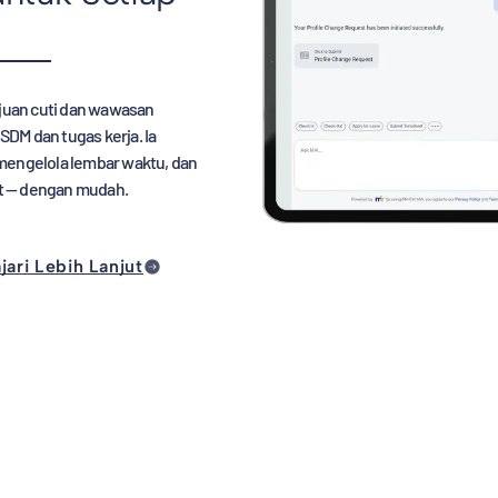
ujuan cuti dan wawasan
DM dan tugas kerja. Ia
mengelola lembar waktu, dan
t — dengan mudah.
jari Lebih Lanjut