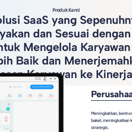
Produk Kami
olusi SaaS yang Sepenuhn
yakan dan Sesuai dengan
untuk Mengelola Karyawan
bih Baik dan Menerjemah
esan Karyawan ke Kinerja 
Perusaha
Meningkatkan, berin
bakat, meningkatkan 
strategis.