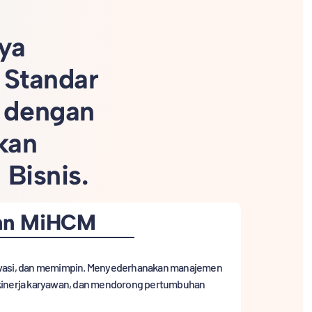
ya
 Standar
 dengan
kan
Bisnis.
an MiHCM
ovasi, dan memimpin. Menyederhanakan manajemen
kinerja karyawan, dan mendorong pertumbuhan