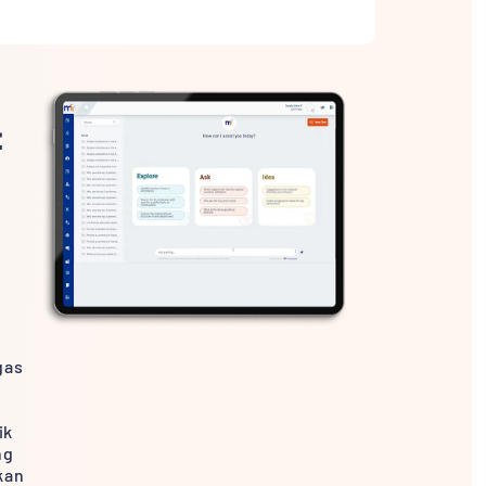
t
,
gas
ik
ng
kan