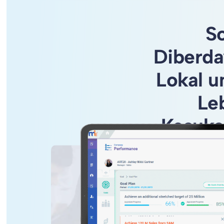
S
Diberda
Lokal 
Le
Kesuks