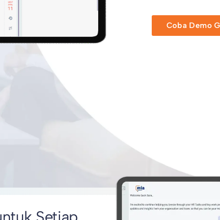
Coba Demo Gr
untuk Setiap