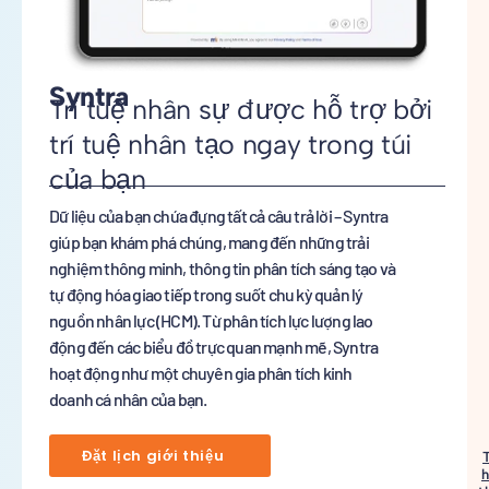
Syntra
Trí tuệ nhân sự được hỗ trợ bởi
trí tuệ nhân tạo ngay trong túi
của bạn
Dữ liệu của bạn chứa đựng tất cả câu trả lời – Syntra
giúp bạn khám phá chúng, mang đến những trải
nghiệm thông minh, thông tin phân tích sáng tạo và
tự động hóa giao tiếp trong suốt chu kỳ quản lý
nguồn nhân lực (HCM). Từ phân tích lực lượng lao
động đến các biểu đồ trực quan mạnh mẽ, Syntra
hoạt động như một chuyên gia phân tích kinh
doanh cá nhân của bạn.
Đặt lịch giới thiệu
h