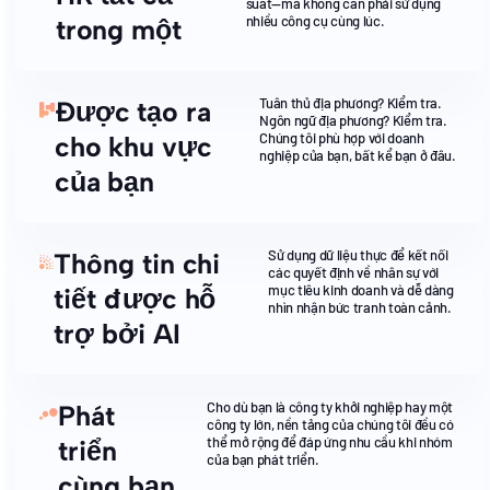
suất—mà không cần phải sử dụng
nhiều công cụ cùng lúc.
trong một
Tuân thủ địa phương? Kiểm tra.
Được tạo ra
Ngôn ngữ địa phương? Kiểm tra.
Chúng tôi phù hợp với doanh
cho khu vực
nghiệp của bạn, bất kể bạn ở đâu.
của bạn
Sử dụng dữ liệu thực để kết nối
Thông tin chi
các quyết định về nhân sự với
mục tiêu kinh doanh và dễ dàng
tiết được hỗ
nhìn nhận bức tranh toàn cảnh.
trợ bởi AI
Cho dù bạn là công ty khởi nghiệp hay một
Phát
công ty lớn, nền tảng của chúng tôi đều có
thể mở rộng để đáp ứng nhu cầu khi nhóm
triển
của bạn phát triển.
cùng bạn