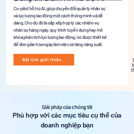
Co-pilot hỗ trợ AI, giúp chuyển đổi quản lý nhân sự
và lực lượng lao động một cách thông minh và dễ
dàng. Cho dù đó là sắp xếp hợp lý các nhiệm vụ
nhân sự hàng ngày, quy trình tuyển dụng hay mở
khóa phân tích lực lượng lao động, nó được thiết kế
để đơn giản hóa ngày làm việc và tăng năng suất.
Đặt lịch giới thiệu
h
t
Giải pháp của chúng tôi
Phù hợp với các mục tiêu cụ thể của
doanh nghiệp bạn