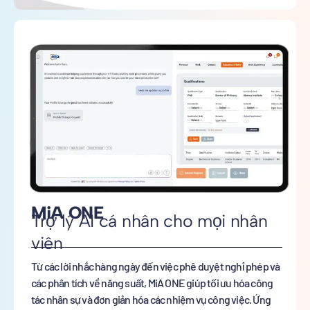
MiA ONE
Trợ lý AI cá nhân cho mọi nhân
viên
Từ các lời nhắc hàng ngày đến việc phê duyệt nghỉ phép và
các phân tích về năng suất, MiA ONE giúp tối ưu hóa công
tác nhân sự và đơn giản hóa các nhiệm vụ công việc. Ứng