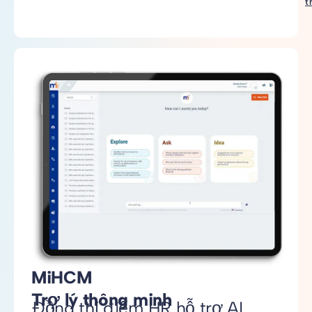
t
MiHCM
Trợ lý thông minh
Đồng thí điểm HR hỗ trợ AI