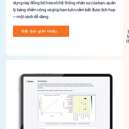
dụng này đồng bộ hóa với hệ thống nhân sự của bạn, quản
lý bảng chấm công và giúp bạn luôn nắm bắt được lịch họp
— một cách dễ dàng.
Đặt lịch giới thiệu
h
t