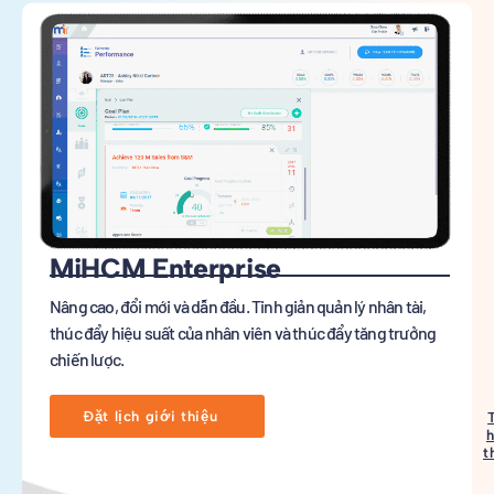
MiHCM Enterprise
Nâng cao, đổi mới và dẫn đầu. Tinh giản quản lý nhân tài,
thúc đẩy hiệu suất của nhân viên và thúc đẩy tăng trưởng
chiến lược.
Đặt lịch giới thiệu
h
t