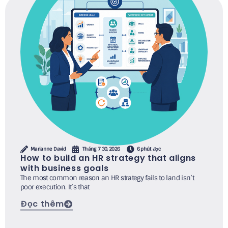
Marianne David
Tháng 7 30, 2026
6 phút đọc
How to build an HR strategy that aligns
with business goals
The most common reason an HR strategy fails to land isn’t
poor execution. It’s that
Đọc thêm