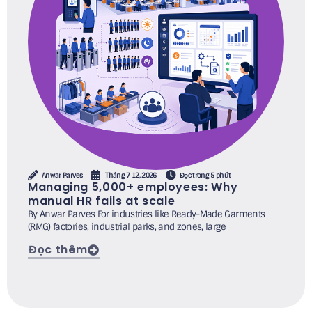
Anwar Parves
Tháng 7 12, 2026
Đọc trong 5 phút
Managing 5,000+ employees: Why
manual HR fails at scale
By Anwar Parves For industries like Ready-Made Garments
(RMG) factories, industrial parks, and zones, large
Đọc thêm