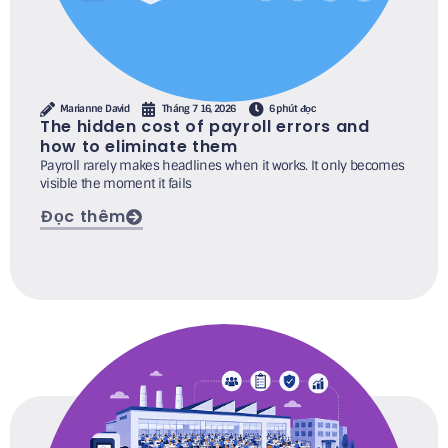
Marianne David
Tháng 7 16, 2026
6 phút đọc
The hidden cost of payroll errors and
how to eliminate them
Payroll rarely makes headlines when it works. It only becomes
visible the moment it fails
Đọc thêm