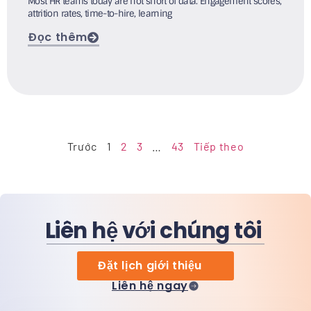
Most HR teams today are not short of data. Engagement scores,
attrition rates, time-to-hire, learning
Đọc thêm
Trước
1
2
3
…
43
Tiếp theo
Liên hệ với chúng tôi
Đặt lịch giới thiệu
Liên hệ ngay