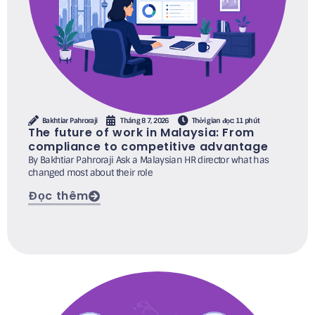
Bakhtiar Pahroraji
Tháng 8 7, 2026
Thời gian đọc: 11 phút
The future of work in Malaysia: From
compliance to competitive advantage
By Bakhtiar Pahroraji Ask a Malaysian HR director what has
changed most about their role
Đọc thêm