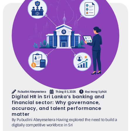
Pubudini Abeyesekera
Tháng 8 5, 2026
Đọc trong 5 phút
Digital HR in Sri Lanka’s banking and
financial sector: Why governance,
accuracy, and talent performance
matter
By Pubudini Abeyesekera Having explored the need to build a
digitally competitive workforce in Sri