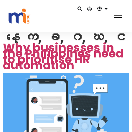
နေ့
က, ခ, ဂ, ဃ, င
Why businesses in
the Philippines need
to prioritise HR
automation