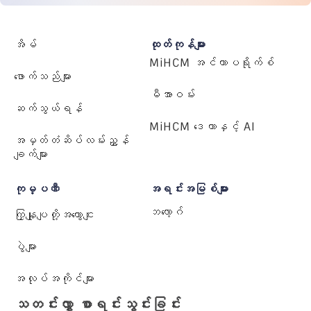
အိမ်
ထုတ်ကုန်များ
MiHCM အင်တာပရိုက်စ်
ဖောက်သည်များ
မီအာဝမ်း
ဆက်သွယ်ရန်
MiHCM ဒေတာနှင့် AI
အမှတ်တံဆိပ်လမ်းညွှန်
ချက်များ
ကုမ္ပဏီ
အရင်းအမြစ်များ
ဘလော့ဂ်
ကြှနျုပျတို့အကွောငျး
ပွဲများ
အလုပ်အကိုင်များ
သတင်းလွှာ စာရင်းသွင်းခြင်း