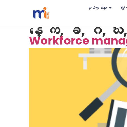
ထုတ်ကုန်များ
ဖြေရ
နေ့
က, ခ, ဂ, ဃ
Workforce manage