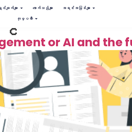
ှင်းချက်များ
ဖောက်သည်များ
အရင်းအမြစ်များ
ကုမ္ပဏီ
, င
ment or AI and the fu