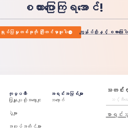
စကားပြောကြရအောင်!
ုပ်ပြမှုတစ်ခုကို ကြိုတင်မှာယူပါ
ကျွန်ုပ်တို့နှင့် စကားပြောပ
သတင်းလွှ
ကုမ္ပဏီ
အရင်းအမြစ်များ
ကြှနျုပျတို့အကွောငျး
ဘလော့ဂ်
ပွဲများ
စာရင်းသွ
အလုပ်အကိုင်များ