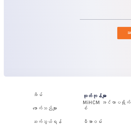
သရ
အိမ်
ထုတ်ကုန်များ
MiHCM အင်တာပရိုက်
ဖောက်သည်များ
စ်
ဆက်သွယ်ရန်
မီအာဝမ်း