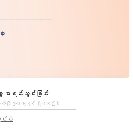
ါ
ာ စာရင်းသွင်းခြင်း
င်းပါ