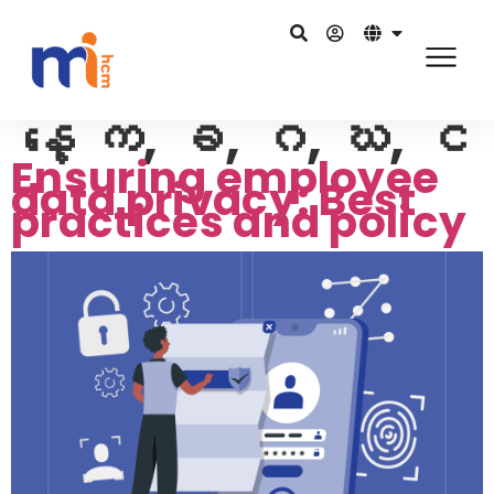
နေ့
က, ခ, ဂ, ဃ, င
Ensuring employee
data privacy: Best
practices and policy