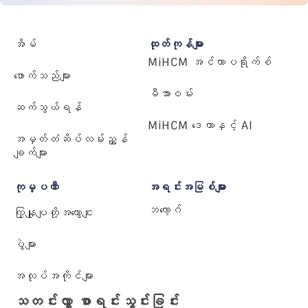
အိမ်
ထုတ်ကုန်များ
MiHCM အင်တာပရိုက်စ်
ဖောက်သည်များ
မီအာဝမ်း
ဆက်သွယ်ရန်
MiHCM ဒေတာနှင့် AI
အမှတ်တံဆိပ်လမ်းညွှန်
ချက်များ
ကုမ္ပဏီ
အရင်းအမြစ်များ
ဘလော့ဂ်
ကြှနျုပျတို့အကွောငျး
ပွဲများ
အလုပ်အကိုင်များ
သတင်းလွှာ စာရင်းသွင်းခြင်း