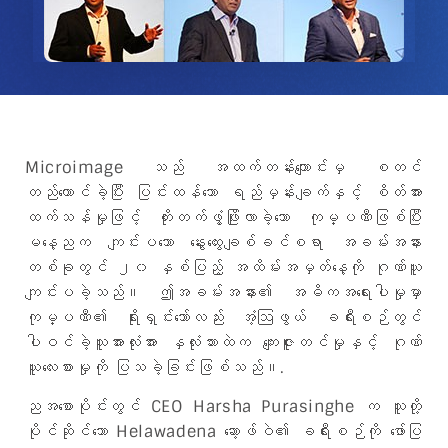
Microimage သည် အထက်တန်းကျောင်းမှ စတင်
တည်ထောင်ခဲ့ပြီး ပြင်းထန်သော ရည်မှန်းချက်နှင့် စိတ်အား
ထက်သန်မှုဖြင့် တိုးတက်ဖွံ့ဖြိုးလာခဲ့သော ကုမ္ပဏီဖြစ်ပြီး
မနေ့ညက ကျင်းပသော နွေးထွေးချစ်ခင်စရာ အခမ်းအနား
တစ်ခုတွင် ၂၀ နှစ်ပြည့် အထိမ်းအမှတ်နေ့ကို ဂုဏ်ယူ
ကျင်းပခဲ့သည်။ ဤအခမ်းအနား၏ အဓိကအရေးပါမှုမှာ
ကုမ္ပဏီ၏ ရိုးရှင်းသော်လည်း အံ့ဩဖွယ် ခရီးစဉ်တွင်
ပါဝင်ခဲ့သူအားလုံးအား နှလုံးသားထဲက ကျေးဇူးတင်မှုနှင့် ဂုဏ်
ယူလေးစားမှုကို ပြသခဲ့ခြင်းဖြစ်သည်။.
ညအစောပိုင်းတွင် CEO Harsha Purasinghe က သူတို့
ပိုင်ဆိုင်သော Helawadena ဆော့ဖ်ဝဲ၏ ခရီးစဉ်ကို ဖော်ပြ