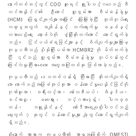
နောက်တစ်ဆင့်တွင် COO ဆူရင် ရူပါသင်္ဂဟေသည် စီ
လင်ကာနိုင်ငံ၏ ဦးဆောင် လူ့စွမ်းအား စီမံခန့်ခွဲမှု
(HCM) ဖြေရှင်းချက်များအကြောင်း ပြောကြားခဲ့ပြီး ထုတ်လုပ်ရေး
ကဏ္ဍအတွက် အချိန်နှင့် တက်ရောက်မှု စနစ်နှင့်
လစာပေးပို့ရေး ဆော့ဖ်ဝဲကို ဖွံ့ဖြိုးတိုးတက်အောင် ဆောင်ရွက်ခဲ့
သည်။ ငြင်းပယ်ခံရခြင်းများနှင့် စိတ်ပျက်မှုများကြားမှ
ကုမ္ပဏီသည် ပိုမိုကြိုးပမ်းကာ HCM8R2 ကို မိတ်ဆက်ခဲ့
ပြီး ၎င်းသည် လူ့စွမ်းအား စီမံခန့်ခွဲမှု လုပ်ငန်းတွင်
ပြောင်းလဲမှုကြီးမားစေသော အတွေ့အကြုံတစ်ခု ဖြစ်လာခဲ့သည်။.
ကုမ္ပဏီသည် ဒေသတစ်ဝန်းရှိ ကြီးမားပြီး တိုးတက်လျက်ရှိ
သော ဖောက်သည်အခြေခံအုပ်စုအား ဝန်ဆောင်မှုပေးနိုင်ခြင်းကို
ဂုဏ်ယူကာ၊ စရီးလင်္ကာ၊ မော်လဒီးယပ်၊ အိန္ဒိယ၊
စင်ကာပူ၊ မလေးရှား၊ ဘင်္ဂလားဒေ့ရှ်၊ ပါကစ္စ
တန်၊ ဘရူနိုင်းနှင့် ဆော်ဒီအာရေဗျတို့ပါဝင်သည့်
ဈေးကွက် ၇ ခုတွင် ဝန်ဆောင်မှုများ ချဲ့ထွင်ဆောင်ရွက်လျက်
ရှိသည်။.
ထို့နောက် ဟားရှာက ကုမ္ပဏီ၏ အာရှအခြေစိုက် OMESTI