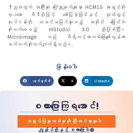
ဒီညအတွက် အကြီးဆုံး ကြေညာချက်များမှာ HCM15 ဗားရှင်းကို
လှပသော ဗီဒီယိုဖြင့် ဖော်ပြခဲ့ခြင်းနှင့် ထုတ်လွှင့်
လုပ်ငန်းကို ယခင်မမြင်ဖူးသည့် အတိုင်း ပြောင်းလဲ
တိုးတက်စေမည့် mStudio 3.0 တို့ဖြစ်ပြီး၊
Microimage သည် သီရိလင်္ကာကမ်းခြေကျော်လွန်ကာ
ဆက်လက်တိုးတက်လျက်ရှိသည်။.
ဖြန့်ဝေပါ
ဖေ့စ်ဘွတ်ခ်
X
LinkedIn
စကားပြောကြရအောင်!
သရုပ်ပြမှုတစ်ခုကို ကြိုတင်မှာယူပါ
ကျွန်ုပ်တို့နှင့် စကားပြောပါ