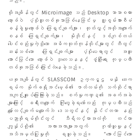
သည်။.
ထိုအချိန်တွင် Microimage သည် Desktop ဘာသာစကား
ဆော့ဖ်ဝဲ ပံ့ပိုးသူတစ်ခုသာဖြစ်နေခြင်းမှ လူ့စွမ်းအားစီမံ
ခန့်ခွဲမှုဆော့ဖ်ဝဲ ဖြေရှင်းချက်များ၊ ထုတ်လွှင့်အလိုအလျောက်
စနစ် ဖြေရှင်းချက်များ၊ မိုဘိုင်းနှင့် ဒစ်ဂျစ်တယ်
ပေါင်းစည်းမှုကဲ့သို့သော အဓိကထုတ်ကုန်လိုင်းများတွင် တီထွင်
ဆန်းသစ်သော ဖြေရှင်းချက်များ ပံ့ပိုးပေးရာတွင် အထူး
အောင်မြင်သော ဆော့ဖ်ဝဲ သုတေသနနှင့် ဖွံ့ဖြိုးရေး ကုမ္ပဏီ
တစ်ခုအဖြစ် ပြောင်းလဲနေခဲ့သည်။.
ယခုအချိန်တွင် SLASSCOM ဥက္ကဋ္ဌ မနို ဆေက
ရမ်က မိုက်ခရိုအင်မေ့ခ််၏ ဇာတ်လမ်းကို သက်ဆိုင်ရာ
အကျဉ်းချုပ်ပြောကြားခဲ့သည်။ စက်မှုကဏ္ဍ၏ အခက်အခဲ
များကြောင့် ခရီးတလျှောက် ကြုံတွေ့ခဲ့ရသော်လည်း ကုမ္ပဏီသည်
မျှော်လင့်ချက်မပျောက်ဘဲ ဒေသတွင်းနှင့် နိုင်ငံတကာ နည်း
ပညာဖိုရမ်တိုင်းတွင် သီရိလင်္ကာအလံကို တင်ကာ
ကျွန်ုပ်တို့၏ အလားအလာများအတွက် ဂုဏ်ယူမှုနှင့်
အသိအမှတ်ပြုမှုကို ရယူခဲ့သည်။ “အောင်မြင်သော