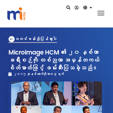
သတင်းခန်းသို့ပြန်သွားပါ
Microimage HCM ၏ ၂၀ နှစ်တာ
ခရီးစဉ်ကို တစ်ညတာ အမှန်တကယ်
စိတ်ဓာတ်ဖြင့် ဖမ်းဆီးပြသခဲ့သည်။
၂၀၁၅ ခုနှစ် အောက်တိုဘာလ ၉ ရက်