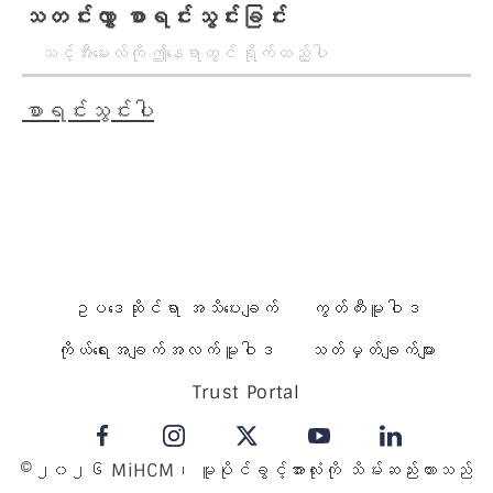
သတင်းလွှာ စာရင်းသွင်းခြင်း
စာရင်းသွင်းပါ
ဥပဒေဆိုင်ရာ အသိပေးချက်
ကွတ်ကီးမူဝါဒ
ကိုယ်ရေးအချက်အလက်မူဝါဒ
သတ်မှတ်ချက်များ
Trust Portal
©၂၀၂၆ MiHCM၊ မူပိုင်ခွင့်အားလုံးကို သိမ်းဆည်းထားသည်