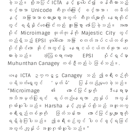
ခဲ့သည်။ ထို့အပြင် ICTA နှင့် ပူးပေါင်း၍ ဖန်တီးထားသည့်
စင်္ကာဘာ Unicode ကီးဘုတ်ကြောင့် စင်္ကာဘာ၊ တမီလ်
နှင့် အခြားဘာသာစကားများစွာအတွက် ကီးဘုတ်များကို နေရာတိုင်း
တွင် ရရှိနိုင်စေကြောင်းလည်း ထူးခြားစွာ ဖော်ပြခဲ့သည်။ အစော
ပိုင်း Microimage ထုတ်ကုန်ကို Majestic City တွင်
တည်ရှိသည့် EPSI ဟုခေါ်သော အခြား စတတ်အပ်ငယ်တစ်ခု
ပိုင်ဆိုင်သော ဆိုင်အတွင်း၌ နေရာငယ်ငယ်တစ်ခုသာ ပေး
ထားခဲ့သည်။ အံ့ဩစရာကတော့ EPSI ပိုင်ရှင်မှာ
Muhunthan Canagey တစ်ဦးတည်းပဲ ဖြစ်သည်။.
ယနေ့ ICTA ဥက္ကဋ္ဌ Canagey သည် ဤခရီးစဉ်ကို
ပရိသတ်ရှေ့တွင် ‘မှတ်မိ’ ပြန်လည်မျှဝေခဲ့သည်။
“Microimage ၏ အောင်မြင်မှုကို ဒီနေရာမှာ
အသိအမှတ်ပြုရင်း ရပ်တည်နေရတာ ကျွန်ုပ် အလွန်
ဂုဏ်ယူပါသည်။ Harsha နှင့် ကျွန်ုပ်တို့သည် အတူတကွ
ခရီးရှည်တစ်ခုကို ဖြတ်သန်းကာ အောင်မြင်မှုများစွာကို
ရရှိခဲ့ကြပါသည်။ ဤခရီးစဉ်တွင် ပါဝင်ခွင့်ရခြင်း
အတွက် ကျွန်ုပ် အထူးဂုဏ်ယူပါသည်။”