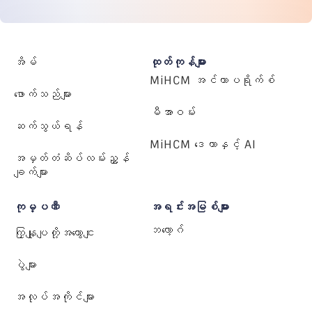
အိမ်
ထုတ်ကုန်များ
MiHCM အင်တာပရိုက်စ်
ဖောက်သည်များ
မီအာဝမ်း
ဆက်သွယ်ရန်
MiHCM ဒေတာနှင့် AI
အမှတ်တံဆိပ်လမ်းညွှန်
ချက်များ
ကုမ္ပဏီ
အရင်းအမြစ်များ
ဘလော့ဂ်
ကြှနျုပျတို့အကွောငျး
ပွဲများ
အလုပ်အကိုင်များ