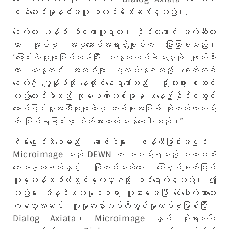
ဝန်ဆောင်မှုနှင့်အတူ စတင်မိတ်ဆက်ခဲ့သည်။.
ဒေါက်တာ ဟန်စ် ဝိဇယာဆူရီယာ၊ ဒိုင်ယာလော့ဂ် အက်ဆီယာ
တာ အုပ်စု အမှုဆောင်အရာရှိချုပ်က ပြောကြားခဲ့သည်။
‘ပြောင်းလဲမှုများပြင်းထန်ပြီး မနေ့ကလုပ်ခဲ့သမျှကို ဖျက်ဆီး
ကာ ယနေ့တွင် အသစ်များ ပြုလုပ်နေရသည့် ခေတ်တစ်
ခေတ်၌ ကျွန်ုပ်တို့ နေထိုင်နေရသော်လည်း၊ ရိုးသားစွာ စတင်
တည်ထောင်ခဲ့သည့် ကုမ္ပဏီတစ်ခုမှ ယနေ့ဤနိုင်ငံတွင်
အောင်မြင်မှုအကြီးဆုံးများထဲမှ တစ်ခုအဖြစ် တိုးတက်လာသည်
ကို မြင်ရခြင်းမှာ စိတ်အားထက်သန်စေပါသည်။”
ဂိမ်းပြောင်းလဲစေမည့် ဆော့ဖ်ဝဲများ ဖန်တီးခြင်းအပြင်၊
Microimage သည် DEWN ဟု အမည်ရသည့် ပထမဆုံး
ဘေးအန္တရာယ်နှင့် ကြိုတင်သတိပေး ဖြေရှင်းချက်ဖြင့်
လူမှုဆန်းသစ်တီထွင်မှုကဏ္ဍသို့ ဝင်ရောက်ခဲ့သည်။ ဤ
သည်မှာ အိန္ဒိယသမုဒ္ဒရာ ဆူနာမီအပြီး ပေါ်ပေါက်လာသော
ကမ္ဘာ့အဆင့် လူမှုဆန်းသစ်တီထွင်မှုတစ်ခုဖြစ်ပြီး၊
Dialog Axiata၊ Microimage နှင့် မိုရာတူဝါ