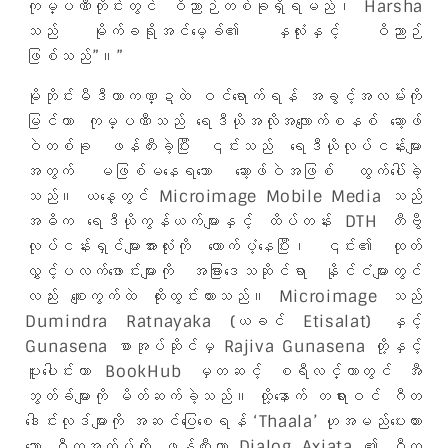
ကုမ္ပဏီတိုင်းတွင် ဝိညာဉ်တစ်ခုရှိရမည်၊ Harsha
သည် မိုက်ခရိုအင်မေ့ခ််၏ နှလုံးနှင့် ဝိညာဉ်
ဖြစ်သည်”။”
မိုဘိုင်းမီဒီယာကဏ္ဍထဲ ဝင်ရောက်ရန် အခွင့်အလမ်းကို
မြင်ကာ ကုမ္ပဏီသည် ရေဒီယိုအလိုအလျောက်စနစ် ဆော့ဖ်
ဝဲတစ်ခု ဖန်တီးခဲ့ပြီး ၎င်းသည် ရေဒီယိုလုပ်ငန်းများ
အတွက် မဖြစ်မနေရသော ဆော့ဖ်ဝဲအဖြစ် ထွက်ပေါ်ခဲ့
သည်။ ယနေ့တွင် Microimage Mobile Media သည်
အဓိက ရေဒီယိုကွန်ယက်များနှင့် ထိပ်တန်း DTH တီဗွီ
လုပ်ငန်းရှင်များအားလုံးကို ထောက်ပံ့နေပြီး၊ ၎င်း၏ ထုတ်
လွှင့်ပလက်ဖောင်းများကို အခြားဒေသဆိုင်ရာ နိုင်ငံများတွင်
လည်း စျေးကွက်ထဲ ထိုးထွင်းထားသည်။ Microimage သည်
Dumindra Ratnayaka (ယခင် Etisalat) နှင့်
Gunasena စာအုပ်ဆိုင်မှ Rajiva Gunasena တို့နှင့်
ပူးပေါင်းကာ BookHub မှတဆင့် စရီလင်္ကာတွင် အီ
ဘွတ်ခ်များကို မိတ်ဆက်ခဲ့သည်။ ထို့နောက် တရားဝင် ဂီတ
ဒေါင်းလုဒ်များကို အဆင်ပြေစေရန် ‘Thaala’ ဟုအမည်ပေးထား
သော ဂီတအက်ပ်ကို ဖန်တီးကာ Dialog Axiata ၏ ဂီတ