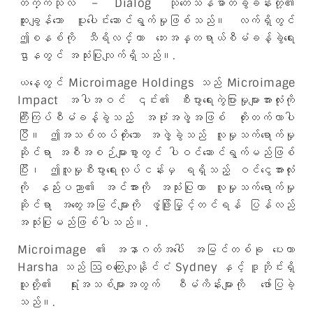
တက္ကသိုလ် – Dialog သုတေသနဓာတ်ခွဲခန်းတို့၏
ထူးချွန်သော ပူးပေါင်းဆောင်ရွက်မှုဖြစ်သည်။ လက်ရှိတွင်
ဤစနစ်ကို သီရိလင်္ကာ ဘေးအန္တရာယ်စီမံခန့်ခွဲရေး
ဌာနတွင် အသုံးပြုလျက်ရှိသည်။.
ယနေ့တွင် Microimage Holdings သည် Microimage
Impact အပါအဝင် ၎င်း၏ စီးပွားရေးကွဲပြားမှုများအားလုံးကို
ကြီးကြပ်စီမံခန့်ခွဲသည့် အဖုံးအဖွဲ့အဖြစ် တိုးတက်လာပါ
ပြီ။ ဤအသစ်ထပ်တိုးသော အဖွဲ့ခွဲသည် လူမှုသက်ရောက်မှု
ဆိုင်ရာ အစီအစဉ်များစွာတွင် ပါဝင်ဆောင်ရွက်မည်ဖြစ်
ပြီး၊ ဤလူမှုစီးပွားရေးလုပ်ငန်းမှ ရရှိသည့် ဝင်ငွေအားလုံး
ကို နည်းပညာ၏ အင်အားကို အသုံးပြုကာ လူမှုသက်ရောက်မှု
ဆိုင်ရာ အတွေးအမြင်များကို ဖွံ့ဖြိုးမြှင့်တင်ရန် ပြန်လည်
အသုံးပြုမည်ဖြစ်ပါသည်။.
Microimage ၏ အနာဂတ်အပေါ် အမြင်တစ်ခု ပေးကာ
Harsha သည် ဩစတြေးလျနိုင်ငံ Sydney နှင့် ဒူဘိုင်းရှိ
သူတို့၏ ရုံးအသစ်များအတွက် စီမံကိန်းများကို ဖော်ပြခဲ့
သည်။.