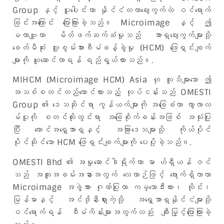
Group နှင့် ပူးပေါင်းကာ နိုင်ငံတကာဈေးကွက်ထဲ ဝင်ရောက်
ခြင်းအကြောင်း ပြောကြားခဲ့သည်။ Microimage နှင့် ဤ
မဟာဗျူဟာ မိတ်ဖက်ဆက်ဆံမှုသည် အာရှဈေးကွက်များသို့
ခေတ်မီဆုံး လူ့စွမ်းအားစီမံခန့်ခွဲမှု (HCM) ဖြေရှင်းချက်
များကို ယူဆောင်လာရန် ရည်ရွယ်ထားသည်။.
MIHCM (Microimage HCM) Asia ဟု လူသိများသော ဤ
အသစ်စတင်တည်ထောင်ထားသည့် လုပ်ငန်းသည် OMESTI
Group ၏ ဒေသဆိုင်ရာ ကွန်ယက်များကို အခြေခံကာ ကွာလာလ
မ်ပူကို စတင်ထိုးထွင်းရာ အခြေစိုက်ခန်းအဖြစ် အသုံးပြု
ပြီး တောင်အရှေ့အာရှနှင့် အခြားဒေသများသို့ ကိုယ်ပိုင်
ပိုင်ဆိုင်သော HCM ဖြေရှင်းချက်များကို ပေးပို့ခဲ့သည်။.
OMESTI Bhd ၏ အမှုဆောင်ဒါရိုက်တာ မာ ဟ်ရှီယန် ဇင်
သည် အထူးအခမ်းအနားအတွက် လေယာဉ်ဖြင့် ရောက်ရှိလာကာ
Microimage အဖွဲ့အား ဂုဏ်ပြုကာ ကမ္ဘောဒီးယား၊ ထိုင်း၊
မြန်မာနှင့် အင်ဒိုနီးရှားကဲ့သို့ အရှေ့အာရှနိုင်ငံများသို့
ဝင်ရောက်ရန် စီမံကိန်းများအတွက်လည်း ချီးမြှင့်ပြောကြားခဲ့