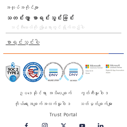
အလုပ်အကိုင်များ
သတင်းလွှာ စာရင်းသွင်းခြင်း
စာရင်းသွင်းပါ
ဥပဒေဆိုင်ရာ အသိပေးချက်
ကွတ်ကီးမူဝါဒ
ကိုယ်ရေးအချက်အလက်မူဝါဒ
သတ်မှတ်ချက်များ
Trust Portal