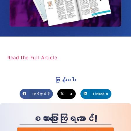
Read the Full Article
ဖြန့်ဝေပါ
ဖေ့စ်ဘွတ်ခ်
X
LinkedIn
စကားပြောကြရအောင်!