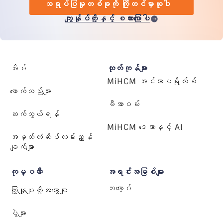
သရုပ်ပြမှုတစ်ခုကို ကြိုတင်မှာယူပါ
ကျွန်ုပ်တို့နှင့် စကားပြောပါ
အိမ်
ထုတ်ကုန်များ
MiHCM အင်တာပရိုက်စ်
ဖောက်သည်များ
မီအာဝမ်း
ဆက်သွယ်ရန်
MiHCM ဒေတာနှင့် AI
အမှတ်တံဆိပ်လမ်းညွှန်
ချက်များ
ကုမ္ပဏီ
အရင်းအမြစ်များ
ဘလော့ဂ်
ကြှနျုပျတို့အကွောငျး
ပွဲများ