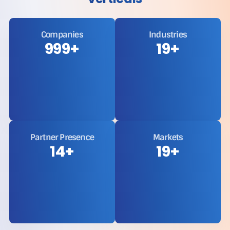
Companies
Industries
1,000
+
20
+
Partner Presence
Markets
15
+
20
+