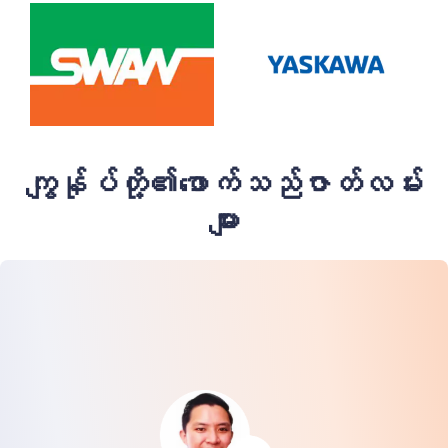
ကျွန်ုပ်တို့၏ဖောက်သည်ဇာတ်လမ်း
များ