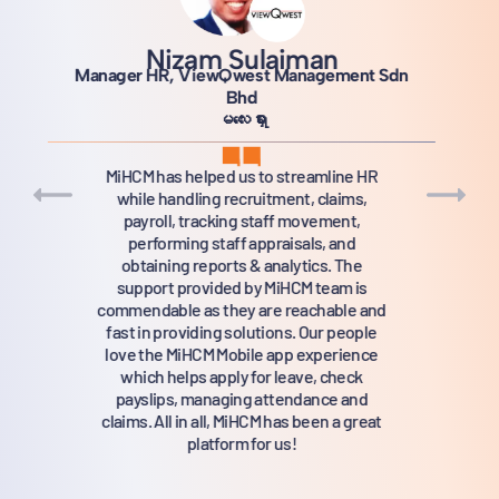
အန်နာ ချောင်
HR နည်းပညာမန်နေဂျာ၊ VDB Loi
မြန်မာ
ကျွန်ုပ်တို့အမြင်အရ ဤသည်မှာ ဖွံ့ဖြိုးဆဲ
ဈေးကွက်များတွင် သက်သေပြနိုင်သော
လုပ်ဆောင်ချက်မှတ်တမ်းရှိသည့် အကောင်းဆုံး
ကော်ပိုရိတ် HR ဖြေရှင်းချက်ဖြစ်သည်။
MiHCM အဖွဲ့သည် ပရော်ဖက်ရှင်နယ်ဆန်
ပြီး ယုံကြည်စိတ်ချရပြီး ပြည့်စုံသော ပံ့ပိုးမှု
ကို ပေးပါသည်။.