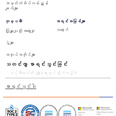
အမှတ်တံဆိပ်လမ်းညွှန်
ချက်များ
ကုမ္ပဏီ
အရင်းအမြစ်များ
ဘလော့ဂ်
ကြှနျုပျတို့အကွောငျး
ပွဲများ
အလုပ်အကိုင်များ
သတင်းလွှာ စာရင်းသွင်းခြင်း
စာရင်းသွင်းပါ