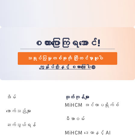
စကားပြောကြရအောင်!
သရုပ်ပြမှုတစ်ခုကို ကြိုတင်မှာယူပါ
ကျွန်ုပ်တို့နှင့် စကားပြောပါ
အိမ်
ထုတ်ကုန်များ
MiHCM အင်တာပရိုက်စ်
ဖောက်သည်များ
မီအာဝမ်း
ဆက်သွယ်ရန်
MiHCM ဒေတာနှင့် AI