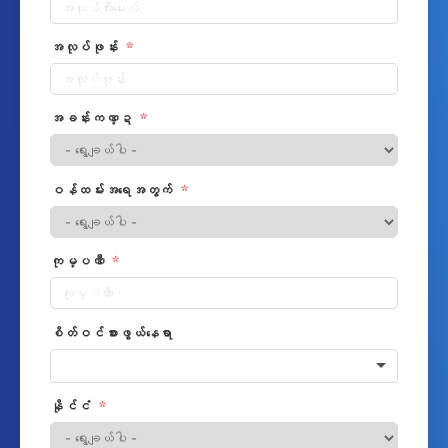
အလုပ်ဖုန်း
အခန်းကဏ္ဍ
ဝန်ထမ်းအရေအတွက်
ကုမ္ပဏီ
စိတ်ဝင်စားဖွယ်နေရာ
နိုင်ငံ