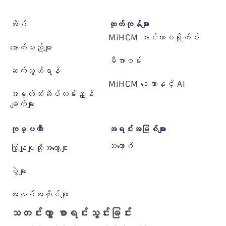
အိမ်
ထုတ်ကုန်များ
MiHCM အင်တာပရိုက်စ်
ဖောက်သည်များ
မီအာဝမ်း
ဆက်သွယ်ရန်
MiHCM ဒေတာနှင့် AI
အမှတ်တံဆိပ်လမ်းညွှန်
ချက်များ
ကုမ္ပဏီ
အရင်းအမြစ်များ
ဘလော့ဂ်
ကြှနျုပျတို့အကွောငျး
ပွဲများ
အလုပ်အကိုင်များ
သတင်းလွှာ စာရင်းသွင်းခြင်း