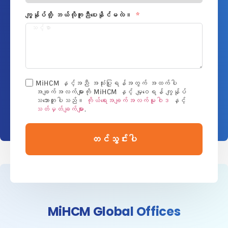
ကျွန်ုပ်တို့ ဘယ်လိုကူညီပေးနိုင်မလဲ။
MiHCM နှင့်အညီ အသုံးပြုရန်အတွက် အထက်ပါ
အချက်အလက်များကို MiHCM နှင့် မျှဝေရန် ကျွန်ုပ်
သဘောတူပါသည်။
ကိုယ်ရေးအချက်အလက်မူဝါဒ
နှင့်
သတ်မှတ်ချက်များ
.
တင်သွင်းပါ
MiHCM Global Offices