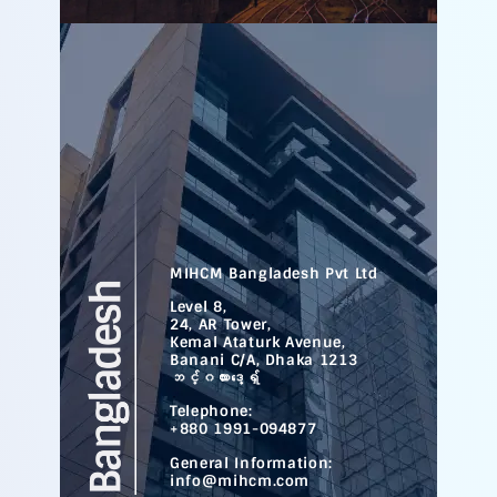
MIHCM Bangladesh Pvt Ltd
Level 8,
24, AR Tower,
Kemal Ataturk Avenue,
Banani C/A, Dhaka 1213
ဘင်္ဂလားဒေ့ရှ်
Telephone:
+880 1991-094877
General Information:
info@mihcm.com