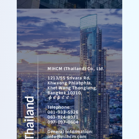
MIHCM (Thailand) Co., Ltd.
1213/55 Srivara Rd,
Khwaeng Phlabphla,
Khet Wang Thonglang,
Bangkok 10310,
ထိုင်းနိုင်ငံ
Telephone:
081-933-5926
063-824-8371
097-097-0604
General Information:
info@mihcm.com