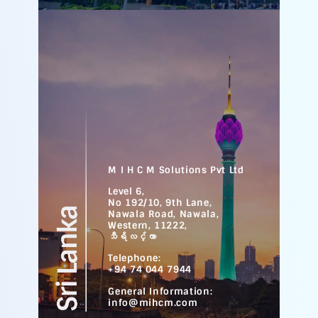
M I H C M Solutions Pvt Ltd
Level 6,
No 192/10, 9th Lane,
Nawala Road, Nawala,
Western, 11222,
သီရိလင်္ကာ
Telephone:
+94 74 044 7944
General Information:
info@mihcm.com