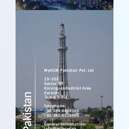
MyHCM Pakistan Pvt. Ltd
1D-203
Sector 30
Korangi Industrial Area
Karachi,
ပါကစ္စတန်
Telephone:
+92 344 4489196
+92 342 4519486
General Information:
info@mihcm.pk