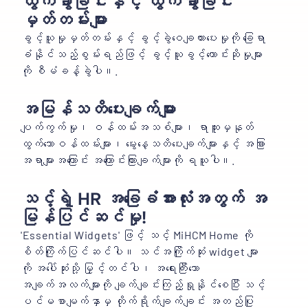
ထွက်ခွာခြင်းနှင့် ထွက်ခွာခြင်း
မှတ်တမ်းများ
ခွင့်ယူမှုမှတ်တမ်းနှင့် ခွင့်ခွဲဝေချထားပေးမှုကို ခြေရာ
ခံနိုင်သည့်စွမ်းရည်ဖြင့် ခွင့်ယူခွင့်တောင်းဆိုမှုများ
ကို စီမံခန့်ခွဲပါ။.
အမြန်သတိပေးချက်များ
ပျက်ကွက်မှု၊ ဝန်ထမ်းအသစ်များ၊ ရာထူးမှနုတ်
ထွက်သောဝန်ထမ်းများ၊ မွေးနေ့သတိပေးချက်များနှင့် အခြား
အရာများအကြောင်း အကြောင်းကြားချက်များကို ရယူပါ။.
သင့်ရဲ့ HR အခြေခံအားလုံးအတွက် အ
မြန်ပြင်ဆင်မှု!
'Essential Widgets' ဖြင့် သင့် MiHCM Home ကို
စိတ်ကြိုက်ပြင်ဆင်ပါ။ သင်အကြိုက်ဆုံး widget များ
ကို အပေါ်ဆုံးသို့ မြှင့်တင်ပါ၊ အရေးကြီးသော
အချက်အလက်များကို ချက်ချင်းကြည့်ရှုနိုင်စေပြီး သင့်
ပင်မစာမျက်နှာမှ တိုက်ရိုက်ချက်ချင်း အတည်ပြု