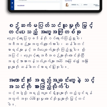
စဉ်ဆက်မပြတ်သင်ယူမှုကို မြှင့်
တင်ပေးသည့် အတွေ့အကြုံတစ်ခု
လေ့ကျင့်ရေးပြက္ခဒိန်ကို ဝင်ရောက်ကြည့်ရှုပါ၊
အစီအစဉ်များအတွက် လျှောက်ထားပါ၊ ဆန်ခါတင်
စာရင်းများနှင့် အသိပေးချက်များကို ကြည့်ရှုပါ။ ထို့
အပြင်၊ လေ့ကျင့်ရေးအစီအစဉ်များကို တောင်းဆိုပြီး
အခွင့်အာဏာကန့်သတ်ချက်များအပေါ် အခြေခံ၍ အခြား
သူများကို ဆန်ခါတင်စာရင်းပြုစုပါ။.
အကောင်းဆုံး အရည်အချင်းတွေနဲ့ သင့်
အသင်းကို အားဖြည့်လိုက်ပါ
သင့်အဖွဲ့သို့ အရည်အချင်းရှိသူများကို ထည့်သွင်းရန်
အတွက် အလုပ်ခေါ်ယူမှု တောင်းဆိုမှုများကို မြှင့်တင်
ပါ။.