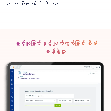
ချက်များ ပြုလုပ်နိုင်စေပါသည်။.
ခွင့်ယူခြင်းနှင့် ပျက်ကွက်ခြင်း စီမံ
ခန့်ခွဲမှု