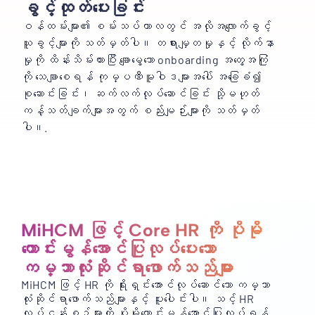
ခွင့်ထုတ်ပေးခြင်း
ဝန်ထမ်းများ၏ စမ်းသပ်ကာလတွင် အလိုအလျောက်ခွင့်
ယူခွင့်များကို သတ်မှတ်ပါ။ တရားမျှတမှုနှင့် လိုက်နာ
မှုကို ထိန်းသိမ်းထားပြီး ချောမွေ့သော onboarding အတွေ့အကြုံ
ကို သေချာစေရန် ကုမ္ပဏီမူဝါဒများအပေါ် အခြေခံ၍
စုဆောင်းခြင်း၊ ဆက်လက်လုပ်ဆောင်ခြင်း သို့မဟုတ်
ကန့်သတ်ချက်များအတွက် စည်းမျဉ်းများကို သတ်မှတ်
ပါ။.
MiHCM ဖြင့် Core HR ကို ပိုမို
ကောင်းမွန်အောင်ပြုလုပ်ပေးသော
ကမ္ဘာလုံးဆိုင်ရာဖောက်သည်များ
MiHCM ဖြင့် HR ကို ရိုးရှင်းအောင်လုပ်ဆောင်သော ကမ္ဘာ
လုံးဆိုင်ရာဖောက်သည်များနှင့် ပူးပေါင်းပါ။ သင့် HR
လုပ်ငန်းစဉ်များကို ပိုမိုကောင်းမွန်အောင်ပြုလုပ်ရန်