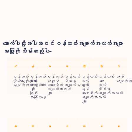
အောက်ပါတို့အပါအဝင် ဝန်ထမ်းအချက်အလက်အများ
အပြားကို သိမ်းဆည်းပါ-
ဝန်ထမ်း
ဝန်ထမ်း
ဝန်ထမ်း
ဝန်ထမ်း
ဝန်ထမ်း
ဝန်ထမ်း
ဘဏ်
ကိုယ်ရေးကိုယ်တာ
များ၏
အလုပ်
မိသားစု
ဆက်
ဆေး
အချက်အ
အချက်အလက်
ကာကွယ်ဆေး
အသေးစိတ်
အချက်အလက်
သွယ်
ဘက်
ထိုး
အချက်အလက်
ရန်
ဆိုင်ရာ
ခြင်း
များ
အသေးစိတ်
အချက်အလက်
အခြေအနေ
အချက်အလက်
များ