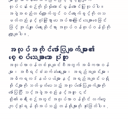
လုပ်ငန်းစဉ်ကို ပိုမိုကောင်းမွန်အောင်ပြုလုပ်ပါ။
အဖွဲ့အစည်းတစ်လျှောက်တွင် ဝင်ရောက်ခွင့်ကို တသ
မတ်တည်းနှင့် လုံခြုံစွာ ပေးအပ်ထားကြောင်း သေချာစေခြင်း
ဖြင့် အုပ်ချုပ်ရေးဆိုင်ရာ အလုပ်ဝန်ထုပ်ဝန်ပိုးကို
လျှော့ချပါ။.
အလုပ်အကိုင်ဖော်ပြချက်များ၏
စေ့စပ်သေချာသော ပုံတူ
အလုပ်တာဝန်တစ်ခုချင်းစီအတွက် အဓိကတာဝန်
များ၊ အစီရင်ခံဆက်ဆံရေးများ၊ အရည်အချင်းများ၊
အဓိကရလဒ်နယ်ပယ်များနှင့် အရည်အချင်းပရို
ဖိုင်များကို သတ်မှတ်ပေးသည့် အလုပ်ဖော်ပြချက်များကို
ဖော်ပြပြီး သင့်အဖွဲ့အစည်းနှင့်အတူ ၎င်း
တို့၏ခရီးစဉ်အတွင်း အလုပ်တာဝန်တိုင်း လက်တွေ့
ကျင့်သုံးရန် လိုအပ်သည့် တန်ဖိုးများကို ဆုံးဖြတ်ပါ။.