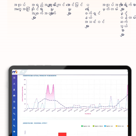
အလုပ်
အရည်အချင်း
ကျွမ်းကျင်
အောင်မြင်
ပ
အလုပ်အကိုင်
စာရွက်စာ
အတွေ့အကြုံ
ဆိုင်ရာ
မှု
မှု
ရော်
မှတ်တမ်း
များ
အချက်အလက်
များ
များ
ဖက်ရှင်
နှင့်
များ
နယ်
ဝန်ထမ်း
အသင်းဝင်
ဆက်
များ
သွယ်
စာ
များ