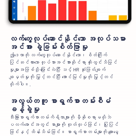
လက်တွေ့လုပ်ဆောင်နိုင်သော အလုပ်သမား
အင်အား ခွဲခြမ်းစိတ်ဖြာမှု
ဤဒေတာကို လက်တွေ့လုပ်ဆောင်နိုင်သော၊ စိတ်ကြိုက်
ပြင်ဆင်ထားသော လုပ်သားအင်အားဆိုင်ရာ ထိုးထွင်းသိမြင်
မှုများအဖြစ်သို့ ပြောင်းလဲပြီး သင့် HR ဆုံးဖြတ်ချက်
ချမှတ်မှုကို မြှင့်တင်ပြီး အောင်မြင်မှုကို မြှင့်တင်
လိုက်ပါ။.
အလွယ်တကူ စာရွက်စာတမ်းစီမံ
ခန့်ခွဲမှု
သီးခြားစာရွက်စာတမ်းကိရိယာများကို မှီခိုစရာမလိုဘဲ
ပလက်ဖောင်းအတွင်း စာများကို ထုတ်လုပ်ခြင်း၊ ပြုပြင်
ခြင်းနှင့် ထိန်းသိမ်းခြင်း။ စာရွက်စာတမ်းများကို ချောမွေ့