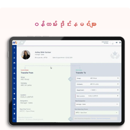
ဝန်ထမ်း ဒိုင်းနမစ်များ