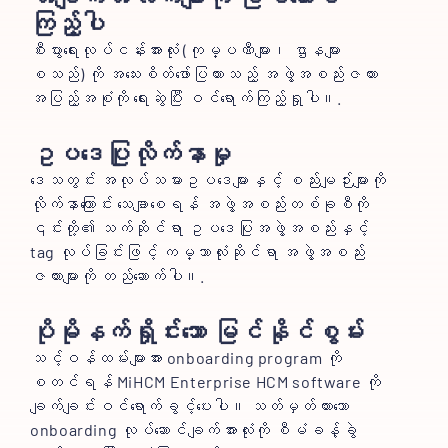
ကြည့်ပါ
စီးပွားရေးလုပ်ငန်းအားလုံး (ကုမ္ပဏီများ၊ ဌာနများ
စသည်) ကို အသေးစိတ်ဖော်ပြထားသည့် အဖွဲ့အစည်းဇယား
အပြည့်အစုံကို ရေးဆွဲပြီး ဝင်ရောက်ကြည့်ရှုပါ။.
ဥပဒေပြုလိုက်နာမှု
ဒေသတွင်း အလုပ်သမားဥပဒေများနှင့် စည်းမျဉ်းများကို
လိုက်နာကြောင်း သေချာစေရန် အဖွဲ့အစည်းတစ်ခုစီကို
၎င်းတို့၏ သက်ဆိုင်ရာ ဥပဒေပြုအဖွဲ့အစည်းနှင့်
tag လုပ်ခြင်းဖြင့် ကမ္ဘာလုံးဆိုင်ရာ အဖွဲ့အစည်း
ဇယားများကို တည်ဆောက်ပါ။.
ပိုမိုနက်ရှိုင်းသော မြင်နိုင်စွမ်း
သင့်ဝန်ထမ်းများအား onboarding program ကို
စတင်ရန် MiHCM Enterprise HCM software ကို
ချက်ချင်းဝင်ရောက်ခွင့်ပေးပါ။ သတ်မှတ်ထားသော
onboarding လုပ်ဆောင်ချက်အားလုံးကို စီမံခန့်ခွဲ