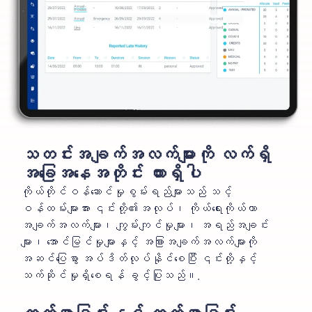
သတင်းအချက်အလက်များကို လက်ရှိ
အခြေအနေအတိုင်း ထားရှိပါ
ကိုယ်တိုင်ဝန်ဆောင်မှုစွမ်းရည်များသည် သင့်
ဝန်ထမ်းများအား ၎င်းတို့၏အလုပ်၊ ကိုယ်ရေးကိုယ်တာ
အချက်အလက်များ၊ ကျွမ်းကျင်မှုများ၊ အရည်အချင်း
များ၊ အောင်မြင်မှုများနှင့် အခြားအချက်အလက်များကို
အဆင်ပြေစွာ အပ်ဒိတ်လုပ်နိုင်စေပြီး ၎င်းတို့နှင့်
သက်ဆိုင်မှုရှိစေရန် ခွင့်ပြုသည်။.