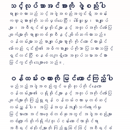
သင့်လုပ်သားအင်အားကို ဖွဲ့စည်းပါ
ရာထူးဇယားသည် သင့်အဖွဲ့အစည်းအတွင်းရှိ အခန်း
ကဏ္ဍအားလုံးကို သတ်မှတ်ပေးပြီး၊ ခေါ်ယူမှု၊ စာချုပ်
များ၊ အစီရင်ခံမှုလိုင်းများနှင့် အလုပ်အကိုင်ဖော်ပြ
ချက်များကို ရာထူးတစ်ခုစီနှင့် ချိတ်ဆက်ထားသည်။
ဝန်ထမ်းများသည် စာချုပ်များစွာကို ကိုင်ဆောင်ထားနိုင်
သော်လည်း ၎င်းတို့၏ အဓိကစာချုပ်ကိုသာ ပြသထားသဖြင့်
ရှင်းလင်းပြီး စနစ်တကျရှိသော အလုပ်သမားအင်အား
မြင်ကွင်းကို သေချာစေသည်။.
ဝန်ထမ်းဇယားကို မြင်ယောင်ကြည့်ပါ
မည်သည့်အဖွဲ့အစည်းတွင်မဆို လုပ်ကိုင်နေသော
ဝန်ထမ်းများ၏ ပရိုဖိုင်များနှင့် အလုပ်အကိုင်ဖော်ပြ
ချက်များကို ကြည့်ရှုရန် ဝန်ထမ်းဇယားမှတစ်ဆင့်
လမ်းညွှန်ပါ။ အပြန်အလှန်အကျိုးသက်ရောက်မှု
မြင့်မားသော အင်တာဖေ့စ်တစ်ခုအတွင်း အဖွဲ့အစည်းများ
တစ်လျှောက် တိုက်ရိုက်/လုပ်ငန်းဆောင်တာဆိုင်ရာ
အစီရင်ခံလိုင်းများကို ကြည့်ရှုခြင်းဖြင့် အစီရင်ခံ