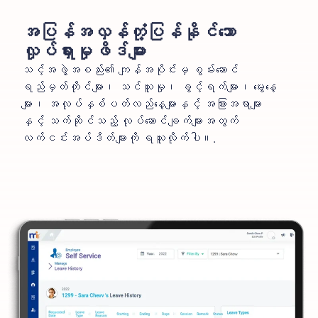
အပြန်အလှန်တုံ့ပြန်နိုင်သော
လှုပ်ရှားမှုဖိဒ်များ
သင့်အဖွဲ့အစည်း၏ ကျန်အပိုင်းမှ စွမ်းဆောင်
ရည်မှတ်တိုင်များ၊ သင်ယူမှု၊ ခွင့်ရက်များ၊ မွေးနေ့
များ၊ အလုပ်နှစ်ပတ်လည်နေ့များနှင့် အခြားအရာများ
နှင့် သက်ဆိုင်သည့် လုပ်ဆောင်ချက်များအတွက်
လက်ငင်းအပ်ဒိတ်များကို ရယူလိုက်ပါ။.