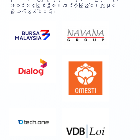
အဆင်သင့်ဖြစ်ပြီလား။ ဖောင်ကိုဖြည့်ပါ၊ ကျွန်ုပ်
တို့ ဆက်သွယ်ပါမည်။