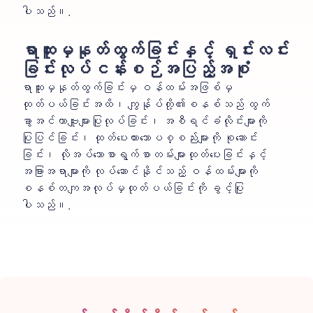
ပါသည်။.
ရာထူးမှနုတ်ထွက်ခြင်းနှင့် ရှင်းလင်း
ခြင်းလုပ်ငန်းစဉ်အပြည့်အစုံ
ရာထူးမှနုတ်ထွက်ခြင်းမှ ဝန်ထမ်းအဖြစ်မှ
ထုတ်ပယ်ခြင်းအထိ၊ ကျွန်ုပ်တို့၏စနစ်သည် ထွက်
ခွာအင်တာဗျူးများပြုလုပ်ခြင်း၊ အစီရင်ခံလိုင်းများကို
ပြုပြင်ခြင်း၊ ထုတ်ပေးထားသောပစ္စည်းများကို စုဆောင်း
ခြင်း၊ လိုအပ်သောစာရွက်စာတမ်းများထုတ်ပေးခြင်းနှင့်
အခြားအရာများကို လုပ်ဆောင်နိုင်သည့် ဝန်ထမ်းများကို
စနစ်တကျအလုပ်မှထုတ်ပယ်ခြင်းကို ခွင့်ပြု
ပါသည်။.