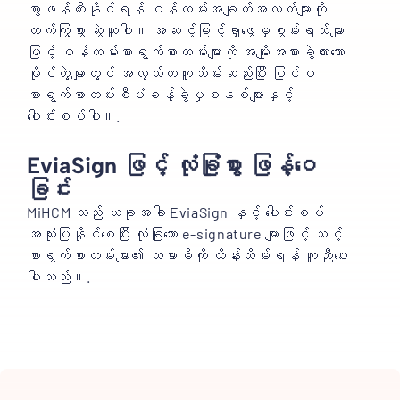
စွာဖန်တီးနိုင်ရန် ဝန်ထမ်းအချက်အလက်များကို
တက်ကြွစွာ ဆွဲယူပါ။ အဆင့်မြင့်ရှာဖွေမှုစွမ်းရည်များ
ဖြင့် ဝန်ထမ်းစာရွက်စာတမ်းများကို အမျိုးအစားခွဲထားသော
ဖိုင်တွဲများတွင် အလွယ်တကူသိမ်းဆည်းပြီး ပြင်ပ
စာရွက်စာတမ်းစီမံခန့်ခွဲမှုစနစ်များနှင့်
ပေါင်းစပ်ပါ။.
EviaSign ဖြင့် လုံခြုံစွာ ဖြန့်ဝေ
ခြင်း
MiHCM သည် ယခုအခါ EviaSign နှင့် ပေါင်းစပ်
အသုံးပြုနိုင်စေပြီး လုံခြုံသော e-signature များဖြင့် သင့်
စာရွက်စာတမ်းများ၏ သမာဓိကို ထိန်းသိမ်းရန် ကူညီပေး
ပါသည်။.