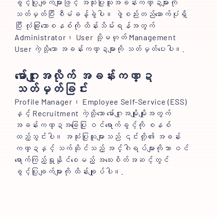
ခွင့်ပြုချက်များဖြင့် အသုံးပြုသူအခန်းကဏ္ဍများကို
သတ်မှတ်ပြီး စီမံခန့်ခွဲပါ။ ဖွဲ့စည်းတည်ဆောက်ပုံရှိ
ပြီး လုံခြုံသောစနစ်ကို ထိန်းသိမ်းရန်အတွက်
Administrator၊ User သို့မဟုတ် Management
User ကဲ့သို့သော အခန်းကဏ္ဍများကို သတ်မှတ်ပေးပါ။.
မော်ဂျူးအလိုက် အခန်းကဏ္ဍ
သတ်မှတ်ခြင်း
Profile Manager၊ Employee Self-Service (ESS)
နှင့် Recruitment ကဲ့သို့သော မော်ဂျူးအမျိုးမျိုးအတွက်
အခန်းကဏ္ဍအခြေပြု ဝင်ရောက်ခွင့်ကို စနစ်
ထည့်သွင်းပါ။ အသုံးပြုသူများသည် ၎င်းတို့၏ အခန်း
ကဏ္ဍနှင့် သက်ဆိုင်သည့် အင်္ဂါရပ်များကိုသာ ဝင်
ရောက်ကြည့်ရှုနိုင်စေမည့် အသေးစိတ်အဆင့်တွင်
ခွင့်ပြုချက်များကို ထိန်းချုပ်ပါ။.