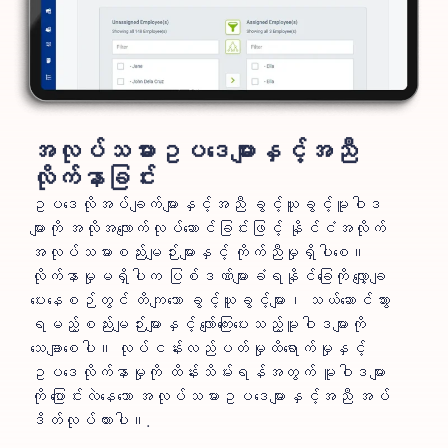
အလုပ်သမားဥပဒေများနှင့်အညီ
လိုက်နာခြင်း
ဥပဒေလိုအပ်ချက်များနှင့်အညီ ခွင့်ယူခွင့်မူဝါဒ
များကို အလိုအလျောက်လုပ်ဆောင်ခြင်းဖြင့် နိုင်ငံအလိုက်
အလုပ်သမားစည်းမျဉ်းများနှင့် ကိုက်ညီမှုရှိပါစေ။
လိုက်နာမှုမရှိပါက ပြစ်ဒဏ်များခံရနိုင်ခြေကို လျှော့ချ
ပေးနေစဉ်တွင် တိကျသော ခွင့်ယူခွင့်များ၊ သယ်ဆောင်သွား
ရမည့်စည်းမျဉ်းများနှင့် လျော်ကြေးပေးသည့်မူဝါဒများကို
သေချာစေပါ။ လုပ်ငန်းလည်ပတ်မှုထိရောက်မှုနှင့်
ဥပဒေလိုက်နာမှုကို ထိန်းသိမ်းရန်အတွက် မူဝါဒများ
ကို ပြောင်းလဲနေသော အလုပ်သမားဥပဒေများနှင့်အညီ အပ်
ဒိတ်လုပ်ထားပါ။.