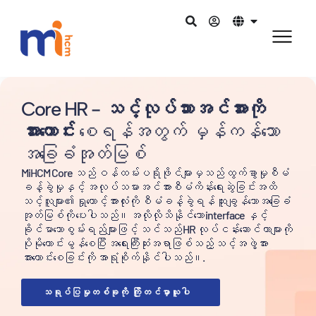
Core HR -
သင့်လုပ်သားအင်အားကို
အားကောင်း
စေရန်အတွက် မှန်ကန်သော
အခြေခံအုတ်မြစ်
MiHCM Core သည် ဝန်ထမ်းပရိုဖိုင်များမှသည် ထွက်ခွာမှုစီမံ
ခန့်ခွဲမှုနှင့် အလုပ်သမားအင်အားစီမံကိန်းရေးဆွဲခြင်းအထိ
သင့်လူများ၏ ရှုထောင့်အားလုံးကို စီမံခန့်ခွဲရန် ထူးချွန်သောအခြေခံ
အုတ်မြစ်ကို ပေးပါသည်။ အလိုလိုသိနိုင်သော interface နှင့်
ခိုင်မာသောစွမ်းရည်များဖြင့် သင်သည် HR လုပ်ငန်းဆောင်တာများကို
ပိုမိုကောင်းမွန်စေပြီး အရေးကြီးဆုံးအရာဖြစ်သည့် သင့်အဖွဲ့အား
အားကောင်းစေခြင်းကို အာရုံစိုက်နိုင်ပါသည်။.
သရုပ်ပြမှုတစ်ခုကို ကြိုတင်မှာယူပါ