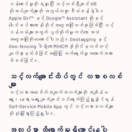
ဝန်ဆောင်မှုကို ရယူပြီး သင့်တစ်ဦးချင်း HR
လိုအပ်ချက်များကို အလွယ်တကူ စီမံခန့်ခွဲပါ။
Apple Siri™ နှင့် Google™ Assistant တို့နှင့်
ပေါင်းစပ်ထားသော မိုဘိုင်းအတွေ့အကြုံတစ်ခုဖြစ်ပြီး သင့်
ဝန်ထမ်းများအတွက် ပွတ်တိုက်မှုကင်းသော အသံ
အတွေ့အကြုံကို ပေးဆောင်ပါသည်။ Geotagging နှင့်
Geo-fencing ပါရှိသော MiHCM မိုဘိုင်းမှတစ်ဆင့်
မျက်နှာမှတ်မိခြင်းအခြေပြု တက်ရောက်မှုအထောက်အထား
စိစစ်ခြင်း။.
သင့်လက်ချောင်းထိပ်တွင် လစာစလစ်
များ
သင့်လစာအသေးစိတ်အချက်အလက်များကို အချိန်မ
ရွေး၊ နေရာမရွေး ချက်ချင်းဝင်ရောက်ကြည့်ရှုနိုင်ရန်
Self-Service Mobile App တွင် သင့်လစာစလစ်များ
ကို လုံခြုံစွာကြည့်ရှုပါ။.
အလုပ်မှာ ထိရောက်မှုရှိအောင်နေပါ