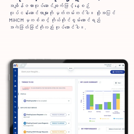
အချိန်ဇယားလုပ်ဆောင်ချက်ဖြင့် နေ့စဉ်
လုပ်ငန်းဆောင်တာများကို မှတ်တမ်းတင်ပါ။ ထို့အပြင်
MiHCM မှတစ်ဆင့် ကိုယ်တိုင်စွမ်းဆောင်ရည်
အကဲဖြတ်ခြင်းကိုလည်း လုပ်ဆောင်ပါ။.