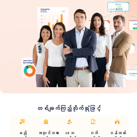
တစ်ချက်ကြည့်လိုက်ရုံဖြင့်
မည်
အလုပ်သမား
ဒေသ
ဝဘ်
ဝန်ထမ်း