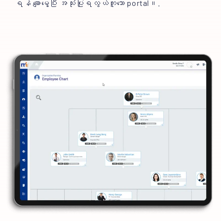
ရန် ချောမွေ့ပြီး အသုံးပြုရလွယ်ကူသော portal။.