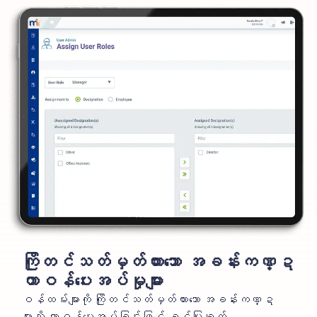
ကြိုတင်သတ်မှတ်ထားသော အခန်းကဏ္ဍ
တာဝန်ပေးအပ်မှုများ
ဝန်ထမ်းများကို ကြိုတင်သတ်မှတ်ထားသော အခန်းကဏ္ဍ
များသို့ တာဝန်ပေးအပ်ခြင်းဖြင့် ခွင့်ပြုချက်