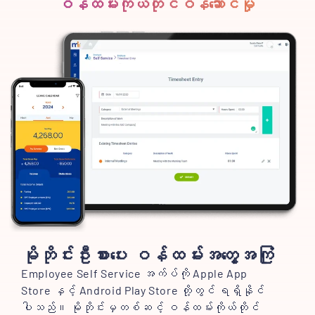
ဝန်ထမ်းကိုယ်တိုင်ဝန်ဆောင်မှု
မိုဘိုင်းဦးစားပေး ဝန်ထမ်းအတွေ့အကြုံ
Employee Self Service အက်ပ်ကို Apple App
Store နှင့် Android Play Store တို့တွင် ရရှိနိုင်
ပါသည်။ မိုဘိုင်းမှတစ်ဆင့် ဝန်ထမ်းကိုယ်တိုင်