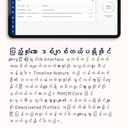
ပြည့်စုံသော ဒစ်ဂျစ်တယ်ပရိုဖိုင်
ချောမွေ့ပြီး ကြော့ရှင်းသော interface မှတစ်ဆင့် ဝန်ထမ်း
အသေးစိတ်အချက်အလက်အားလုံးကို အလွယ်တကူ စီမံ
ခန့်ခွဲပါ။ Timeline feature သည် ဝန်ထမ်းတစ်
ဦး၏ ဘဝစက်ဝန်းတစ်ခုလုံးကို ရှင်းလင်းစွာမြင်တွေ့
နိုင်ပြီး လမ်းတစ်လျှောက်ရှိ အဓိကလှုပ်ရှားမှုတိုင်းကို
မှတ်တမ်းတင်ထားသည်။ MiHCM Core ဖြင့်
ကုမ္ပဏီမှ ထွက်ခွာသွားသူများ၏ ဝန်ထမ်းပရိုဖိုင်များ
ကို 'Deactivated Profiles' အဖြစ် ထိန်းသိမ်းထားနိုင်
ပြီး ပြန်လည်အလုပ်ခန့်အပ်ပါက ချောမွေ့စွာ ပြန်လည်
အသက်သွင်းနိုင်ပါသည်။.