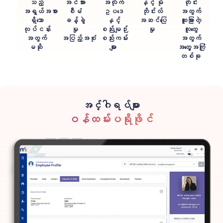
သည့်
အင်အား
အလိုက်
နှင့် မို
တိုင်း
အရွယ်အစား
စီမံ
ဥပဒေ
ဘိုင်းလ်
အတွက်
ရှိသော
ခန့်ခွဲ
နှင့်
အဆင်ပြေ
ထူးခြားတဲ့
လုပ်ငန်း
မှု
စည်းမျဉ်း
မှု
လူတွေ
အတွက်
အပြည့်အစုံ
စည်းကမ်း
အတွက်
မဆို
များ
အတွေ့အကြုံ
တစ်ခု
အင်္ဂါရပ်များ
ဝန်ထမ်းပရိုဖိုင်