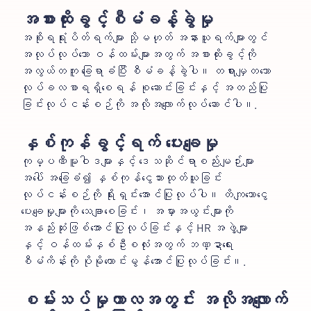
အစားထိုးခွင့်စီမံခန့်ခွဲမှု
အစိုးရရုံးပိတ်ရက်များ သို့မဟုတ် အနားယူရက်များတွင်
အလုပ်လုပ်သော ဝန်ထမ်းများအတွက် အစားထိုးခွင့်ကို
အလွယ်တကူ ခြေရာခံပြီး စီမံခန့်ခွဲပါ။ တရားမျှတသော
လုပ်ခလစာရရှိစေရန် စုဆောင်းခြင်းနှင့် အတည်ပြု
ခြင်းလုပ်ငန်းစဉ်ကို အလိုအလျောက်လုပ်ဆောင်ပါ။.
နှစ်ကုန်ခွင့်ရက် ပေးချေမှု
ကုမ္ပဏီမူဝါဒများနှင့် ဒေသဆိုင်ရာစည်းမျဉ်းများ
အပေါ် အခြေခံ၍ နှစ်ကုန်ငွေသားထုတ်ယူခြင်း
လုပ်ငန်းစဉ်ကို ရိုးရှင်းအောင်ပြုလုပ်ပါ။ တိကျသောငွေ
ပေးချေမှုများကို သေချာစေခြင်း၊ အမှားအယွင်းများကို
အနည်းဆုံးဖြစ်အောင်ပြုလုပ်ခြင်းနှင့် HR အဖွဲ့များ
နှင့် ဝန်ထမ်းနှစ်ဦးစလုံးအတွက် ဘဏ္ဍာရေး
စီမံကိန်းကို ပိုမိုကောင်းမွန်အောင်ပြုလုပ်ခြင်း။.
စမ်းသပ်မှုကာလအတွင်း အလိုအလျောက်