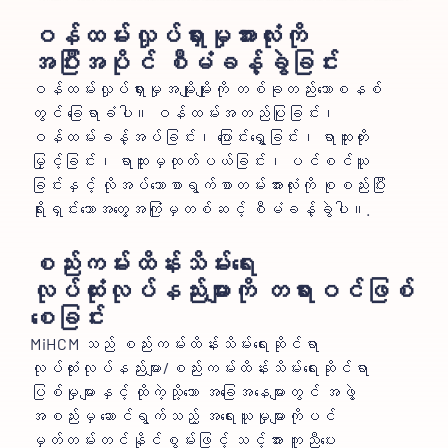
ဝန်ထမ်းလှုပ်ရှားမှုအားလုံးကို
အပြီးအပိုင် စီမံခန့်ခွဲခြင်း
ဝန်ထမ်းလှုပ်ရှားမှုအမျိုးမျိုးကို တစ်ခုတည်းသောစနစ်
တွင် ခြေရာခံပါ။ ဝန်ထမ်းအတည်ပြုခြင်း၊
ဝန်ထမ်းခန့်အပ်ခြင်း၊ ပြောင်းရွှေ့ခြင်း၊ ရာထူးတိုး
မြှင့်ခြင်း၊ ရာထူးမှထုတ်ပယ်ခြင်း၊ ပင်စင်ယူ
ခြင်းနှင့် လိုအပ်သောစာရွက်စာတမ်းအားလုံးကို စုစည်းပြီး
ရိုးရှင်းသောအတွေ့အကြုံမှတစ်ဆင့် စီမံခန့်ခွဲပါ။.
စည်းကမ်းထိန်းသိမ်းရေး
လုပ်ထုံးလုပ်နည်းများကို တရားဝင်ဖြစ်
စေခြင်း
MiHCM သည် စည်းကမ်းထိန်းသိမ်းရေးဆိုင်ရာ
လုပ်ထုံးလုပ်နည်းများ/စည်းကမ်းထိန်းသိမ်းရေးဆိုင်ရာ
ပြစ်မှုများနှင့် ထိုကဲ့သို့သော အခြေအနေများတွင် အဖွဲ့
အစည်းမှ ဆောင်ရွက်သည့် အရေးယူမှုများကိုပင်
မှတ်တမ်းတင်နိုင်စွမ်းဖြင့် သင့်အား ကူညီပေး