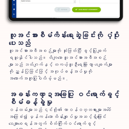
လူအင်အားစီမံကိန်းရေးဆွဲခြင်းကို ပံ့ပိုး
ပေးသည်
လူအင်အားအစီအစဉ်များကို ဆုံးဖြတ်ပြီး ခွင့်ပြုချက်
ရယူနိုင်ပါသည်။ တိကျသော လူအင်အားအစီအစဉ်
များသည် ဘတ်ဂျက်နှင့် တကယ့်လူဦးရေကြား ကွာဟချက်များ
ကို ညွှန်ပြခြင်းဖြင့် အလုပ်ခန့်အပ်မှုကို
အထောက်အကူပြုပါလိမ့်မည်။.
အခန်းကဏ္ဍအခြေပြု ဝင်ရောက်ခွင့်
စီမံခန့်ခွဲမှု
ဝန်ထမ်းများသည် ၎င်းတို့၏ တာဝန်ဝတ္တရားများအပေါ်
အခြေခံ၍ မှန်ကန်သော ထိန်းချုပ်မှုအဆင့်ရှိကြောင်း
သေချာစေရန်အတွက် စိတ်ကြိုက်ဝင်ရောက်ခွင့်