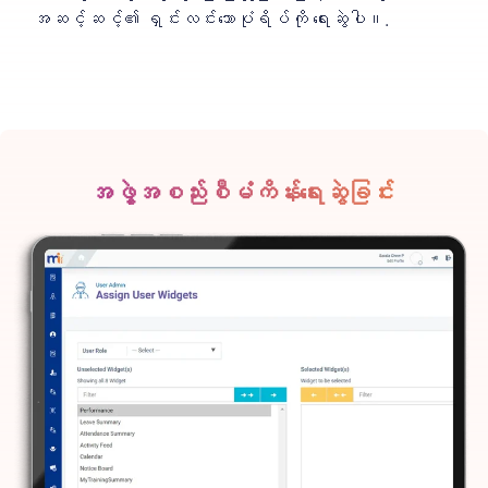
အဆင့်ဆင့်၏ ရှင်းလင်းသောပုံရိပ်ကို ရေးဆွဲပါ။.
အဖွဲ့အစည်းစီမံကိန်းရေးဆွဲခြင်း