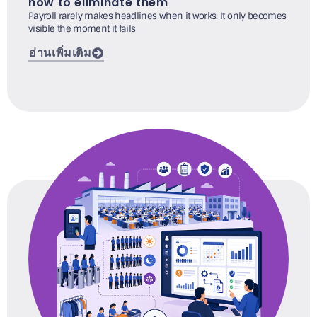
how to eliminate them
Payroll rarely makes headlines when it works. It only becomes
visible the moment it fails
อ่านเพิ่มเติม