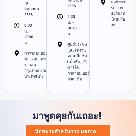
คอร์ทยา
18
2568
ร์ด บาย
มิถุนายน
แมริออท
2568
8:30
โคลัมโบ
น. -
02
8:00
18:30
น. -
น.
17:00
น.
ศูนย์ประชุม
และจัดงาน
พารากอนฮอลล์
คอนเน็กชั่น
ชั้น 5 สยามพา
(เน็กซัส), บัง
รากอน
ซาร์ใต้,
กรุงเทพมหานคร
กัวลาลัมเปอร์,
ประเทศไทย
มาเลเซีย
มาพูดคุยกันเถอะ!
นัดหมายสำหรับการ Demo