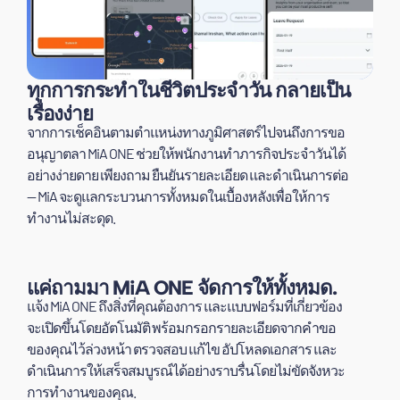
ทุกการกระทำในชีวิตประจำวัน กลายเป็น
เรื่องง่าย
จากการเช็คอินตามตำแหน่งทางภูมิศาสตร์ไปจนถึงการขอ
อนุญาตลา MiA ONE ช่วยให้พนักงานทำภารกิจประจำวันได้
อย่างง่ายดาย เพียงถาม ยืนยันรายละเอียด และดำเนินการต่อ
— MiA จะดูแลกระบวนการทั้งหมดในเบื้องหลังเพื่อให้การ
ทำงานไม่สะดุด.
แค่ถามมา MiA ONE จัดการให้ทั้งหมด.
แจ้ง MiA ONE ถึงสิ่งที่คุณต้องการ และแบบฟอร์มที่เกี่ยวข้อง
จะเปิดขึ้นโดยอัตโนมัติ พร้อมกรอกรายละเอียดจากคำขอ
ของคุณไว้ล่วงหน้า ตรวจสอบ แก้ไข อัปโหลดเอกสาร และ
ดำเนินการให้เสร็จสมบูรณ์ได้อย่างราบรื่นโดยไม่ขัดจังหวะ
การทำงานของคุณ.