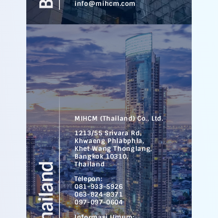
info@mihcm.com
MIHCM (Thailand) Co., Ltd.
1213/55 Srivara Rd,
Khwaeng Phlabphla,
Khet Wang Thonglang,
Bangkok 10310,
Thailand
Telepon:
081-933-5926
063-824-8371
097-097-0604
Informasi Umum: