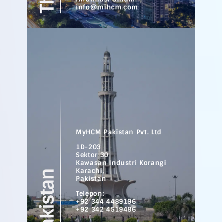
info@mihcm.com
MyHCM Pakistan Pvt. Ltd
1D-203
Sektor 30
Kawasan Industri Korangi
Karachi,
Pakistan
Telepon:
+92 344 4489196
+92 342 4519486