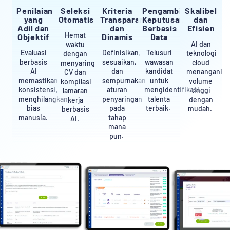
Penilaian
Seleksi
Kriteria
Pengambilan
Skalibel
yang
Otomatis
Transparan
Keputusan
dan
Adil dan
dan
Berbasis
Efisien
Hemat
Objektif
Dinamis
Data
AI dan
waktu
Evaluasi
Definisikan,
Telusuri
teknologi
dengan
berbasis
sesuaikan,
wawasan
cloud
menyaring
AI
dan
kandidat
menangani
CV dan
memastikan
sempurnakan
untuk
volume
kompilasi
konsistensi,
aturan
mengidentifikasi
tinggi
lamaran
menghilangkan
penyaringan
talenta
dengan
kerja
bias
pada
terbaik.
mudah.
berbasis
manusia.
tahap
AI.
mana
pun.