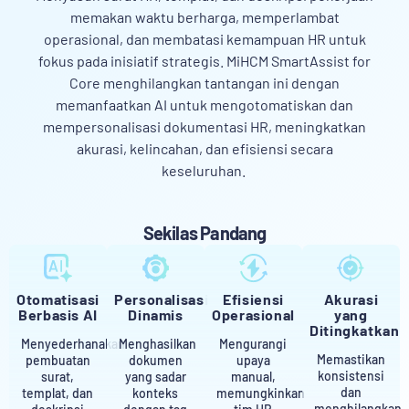
memakan waktu berharga, memperlambat
operasional, dan membatasi kemampuan HR untuk
fokus pada inisiatif strategis. MiHCM SmartAssist for
Core menghilangkan tantangan ini dengan
memanfaatkan AI untuk mengotomatiskan dan
mempersonalisasi dokumentasi HR, meningkatkan
akurasi, kelincahan, dan efisiensi secara
keseluruhan.
Sekilas Pandang
Otomatisasi
Personalisasi
Efisiensi
Akurasi
Berbasis AI
Dinamis
Operasional
yang
Ditingkatkan
Menyederhanakan
Menghasilkan
Mengurangi
Memastikan
pembuatan
dokumen
upaya
konsistensi
surat,
yang sadar
manual,
dan
templat, dan
konteks
memungkinkan
menghilangkan