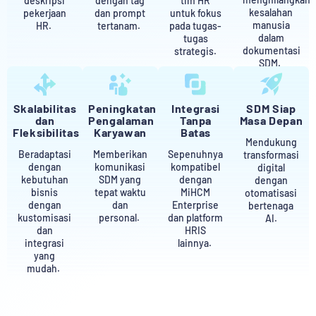
deskripsi
dengan tag
tim HR
kesalahan
pekerjaan
dan prompt
untuk fokus
manusia
HR.
tertanam.
pada tugas-
dalam
tugas
dokumentasi
strategis.
SDM.
Skalabilitas
Peningkatan
Integrasi
SDM Siap
dan
Pengalaman
Tanpa
Masa Depan
Fleksibilitas
Karyawan
Batas
Mendukung
Beradaptasi
Memberikan
Sepenuhnya
transformasi
dengan
komunikasi
kompatibel
digital
kebutuhan
SDM yang
dengan
dengan
bisnis
tepat waktu
MiHCM
otomatisasi
dengan
dan
Enterprise
bertenaga
kustomisasi
personal.
dan platform
AI.
dan
HRIS
integrasi
lainnya.
yang
mudah.