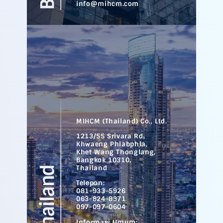
info@mihcm.com
MIHCM (Thailand) Co., Ltd.
1213/55 Srivara Rd,
Khwaeng Phlabphla,
Khet Wang Thonglang,
Bangkok 10310,
Thailand
Telepon:
081-933-5926
063-824-8371
097-097-0604
Informasi Umum: