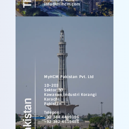
info@mihcm.com
MyHCM Pakistan Pvt. Ltd
1D-203
Sektor 30
Kawasan Industri Korangi
Karachi,
Pakistan
Telepon:
+92 344 4489196
+92 342 4519486