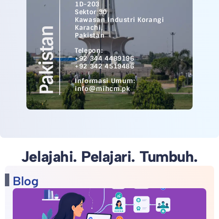
1D-203
Sektor 30
Kawasan Industri Korangi
Karachi,
Pakistan
Telepon:
+92 344 4489196
+92 342 4519486
Informasi Umum:
info@mihcm.pk
Jelajahi. Pelajari. Tumbuh.
Blog