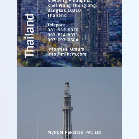
Khwaeng Phlabphla,
Khet Wang Thonglang,
Bangkok 10310,
Thailand
Telepon:
081-933-5926
063-824-8371
097-097-0604
Informasi Umum:
info@mihcm.com
MyHCM Pakistan Pvt. Ltd