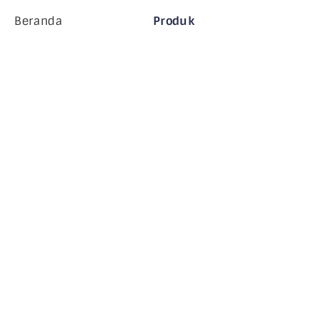
Beranda
Produk
Perusahaan MiHCM
Pelanggan
MiA ONE
Hubungi Kami
Data & AI MiHCM
Pedoman Merek
Perusahaan
Sumber daya
Blog
Tentang Kami
Acara
Karir
Langganan Buletin