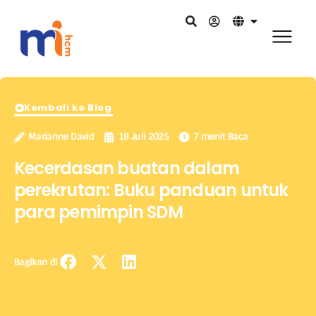
Kembali ke Blog
Marianne David
18 Juli 2025
7 menit Baca
Kecerdasan buatan dalam
perekrutan: Buku panduan untuk
para pemimpin SDM
Bagikan di