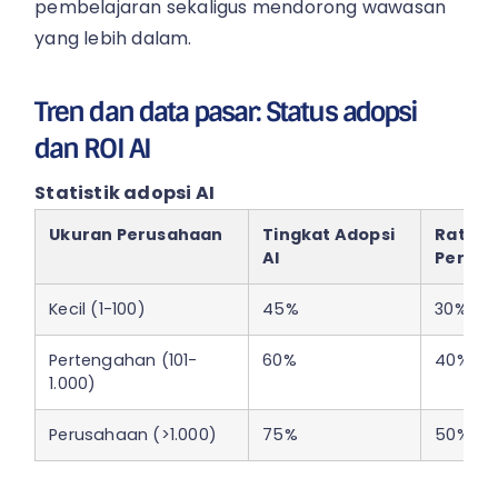
pembelajaran sekaligus mendorong wawasan
yang lebih dalam.
Tren dan data pasar: Status adopsi
dan ROI AI
Statistik adopsi AI
Ukuran Perusahaan
Tingkat Adopsi
Rata-r
AI
Perekr
Kecil (1-100)
45%
30%
Pertengahan (101-
60%
40%
1.000)
Perusahaan (>1.000)
75%
50%