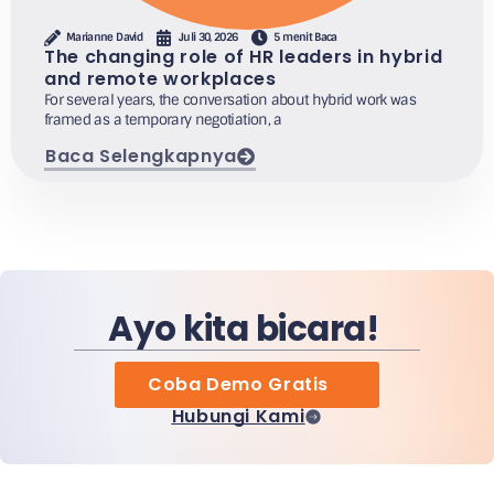
Marianne David
Juli 30, 2026
5 menit Baca
The changing role of HR leaders in hybrid
and remote workplaces
For several years, the conversation about hybrid work was
framed as a temporary negotiation, a
Baca Selengkapnya
Ayo kita bicara!
Coba Demo Gratis
Hubungi Kami