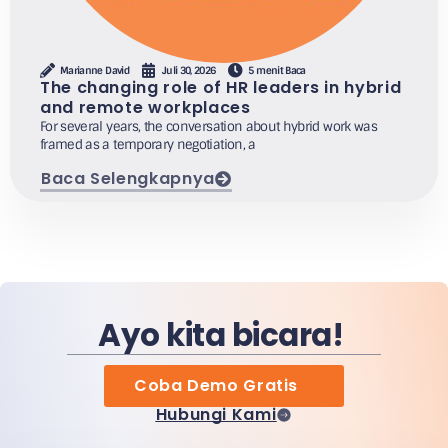
Marianne David
Juli 30, 2026
5 menit Baca
The changing role of HR leaders in hybrid
and remote workplaces
For several years, the conversation about hybrid work was
framed as a temporary negotiation, a
Baca Selengkapnya
Ayo kita bicara!
Coba Demo Gratis
Hubungi Kami