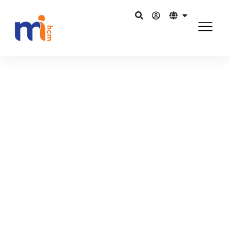
Kembali ke Blog
27 Agustus 2015
Membuat keputusan eksekutif
yang percaya diri dengan
perangkat lunak Analisis Tenaga
Kerja & SDM
Bagikan di