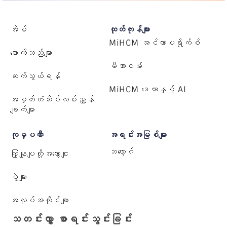
အိမ်
ထုတ်ကုန်များ
MiHCM အင်တာပရိုက်စ်
ဖောက်သည်များ
မီအာဝမ်း
ဆက်သွယ်ရန်
MiHCM ဒေတာနှင့် AI
အမှတ်တံဆိပ်လမ်းညွှန်
ချက်များ
ကုမ္ပဏီ
အရင်းအမြစ်များ
ဘလော့ဂ်
ကြှနျုပျတို့အကွောငျး
ပွဲများ
အလုပ်အကိုင်များ
သတင်းလွှာ စာရင်းသွင်းခြင်း