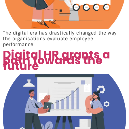
The digital era has drastically changed the way
the organisations evaluate employee
performance.
Digital HR grants a
path towards the
future