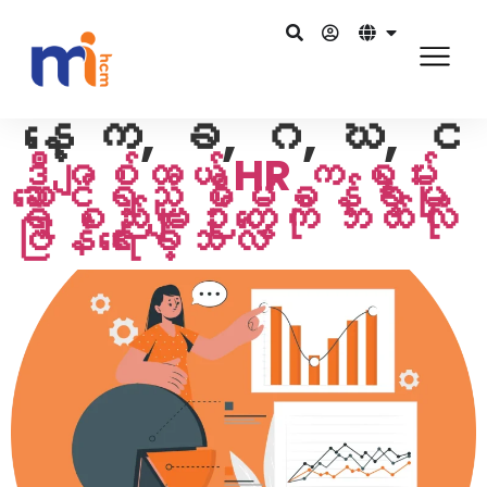
နေ့
က, ခ, ဂ, ဃ, င
ဒီဂျစ်တယ် HR က စွမ်း
ဆောင်ရည် စီမံခန့်ခွဲမှု
ရဲ့ စည်းမျဉ်းတွေကို ဘယ်လို
ပြန်ရေးခဲ့သလဲ