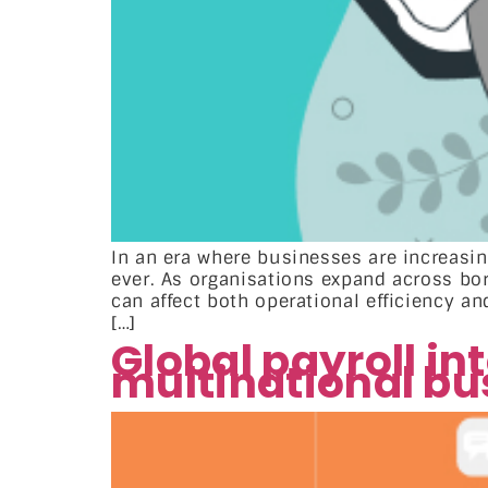
In an era where businesses are increasing
ever. As organisations expand across bor
can affect both operational efficiency a
[…]
Global payroll in
multinational bu