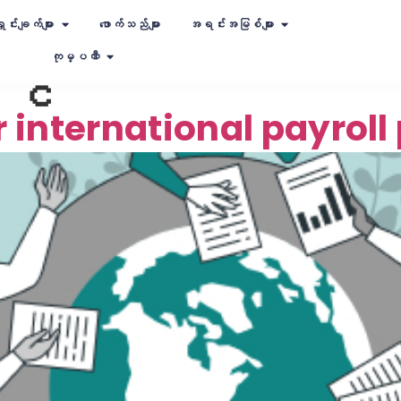
ှင်းချက်များ
ဖောက်သည်များ
အရင်းအမြစ်များ
ကုမ္ပဏီ
, င
r international payrol