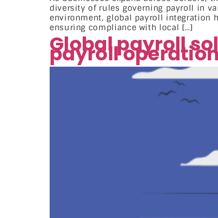
diversity of rules governing payroll in v
environment, global payroll integration
ensuring compliance with local […]
Global payroll so
payroll operatio