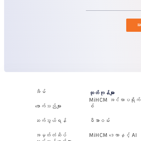
သရ
အိမ်
ထုတ်ကုန်များ
MiHCM အင်တာပရိုက်
ဖောက်သည်များ
စ်
ဆက်သွယ်ရန်
မီအာဝမ်း
အမှတ်တံဆိပ်
MiHCM ဒေတာနှင့် AI