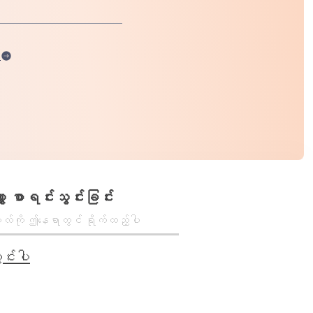
ါ
ာ စာရင်းသွင်းခြင်း
င်းပါ