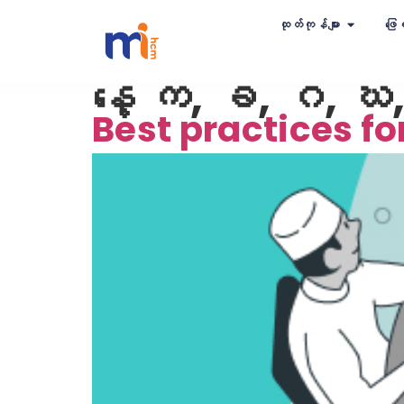
ထုတ်ကုန်များ
ဖြေရ
နေ့
က, ခ, ဂ, ဃ
Best practices fo