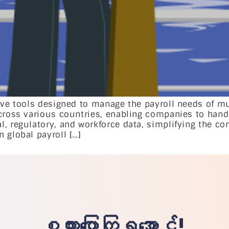
ive tools designed to manage the payroll needs of mu
cross various countries, enabling companies to handl
, regulatory, and workforce data, simplifying the com
 global payroll […]
စကားပြောကြရအောင်!