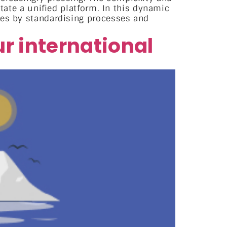
itate a unified platform. In this dynamic
ces by standardising processes and
ur international