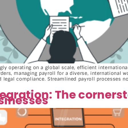
ly operating on a global scale, efficient internation
ders, managing payroll for a diverse, international 
nd legal compliance. Streamlined payroll processes n
tegration: The corners
sinesses