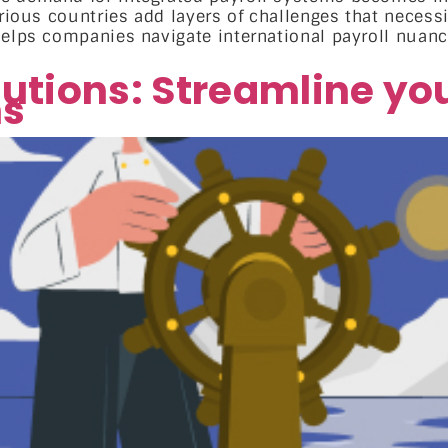
arious countries add layers of challenges that necess
 helps companies navigate international payroll nuan
lutions: Streamline yo
ns