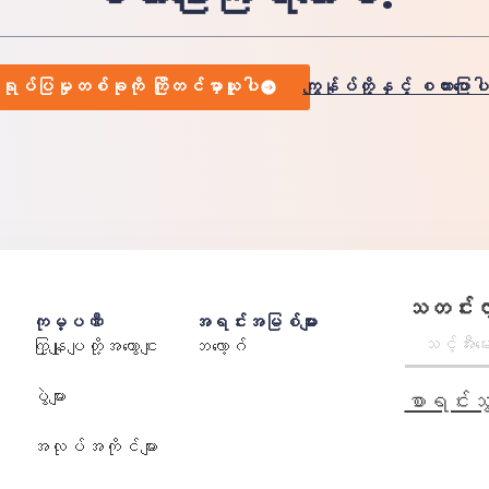
ုပ်ပြမှုတစ်ခုကို ကြိုတင်မှာယူပါ
ကျွန်ုပ်တို့နှင့် စကားပြောပ
သတင်းလွှ
ကုမ္ပဏီ
အရင်းအမြစ်များ
ကြှနျုပျတို့အကွောငျး
ဘလော့ဂ်
ပွဲများ
စာရင်းသွ
အလုပ်အကိုင်များ