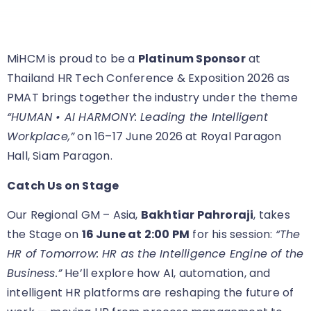
MiHCM is proud to be a
Platinum Sponsor
at
Thailand HR Tech Conference & Exposition 2026 as
PMAT brings together the industry under the theme
“HUMAN • AI HARMONY: Leading the Intelligent
Workplace,”
on 16–17 June 2026 at Royal Paragon
Hall, Siam Paragon.
Catch Us on Stage
Our Regional GM – Asia,
Bakhtiar Pahroraji
, takes
the Stage on
16 June at 2:00 PM
for his session:
“The
HR of Tomorrow: HR as the Intelligence Engine of the
Business.”
He’ll explore how AI, automation, and
intelligent HR platforms are reshaping the future of