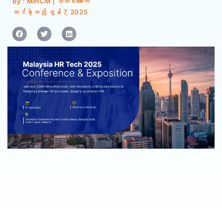
By : MiHCM | သတင်းထောက်
တင်ခဲ့သည်
ဇွန် 7, 2025