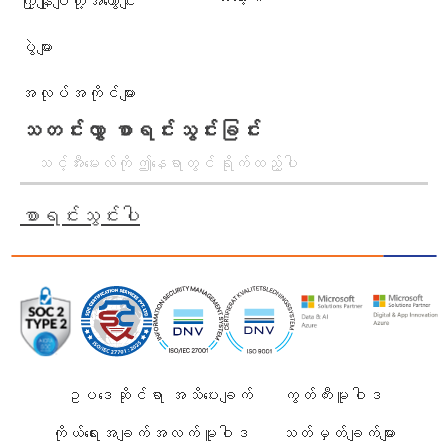
ကြှနျုပျတို့အကွောငျး
ပွဲများ
အလုပ်အကိုင်များ
သတင်းလွှာ စာရင်းသွင်းခြင်း
စာရင်းသွင်းပါ
ဥပဒေဆိုင်ရာ အသိပေးချက်
ကွတ်ကီးမူဝါဒ
ကိုယ်ရေးအချက်အလက်မူဝါဒ
သတ်မှတ်ချက်များ