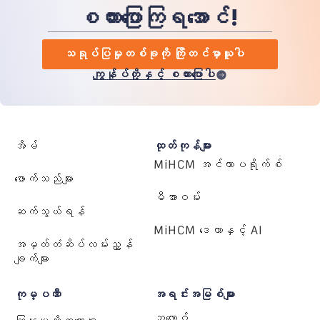
စကားပြောကြရအောင်!
သရုပ်ပြမှုတစ်ခုကို ကြိုတင်မှာယူပါ
ကျွန်ုပ်တို့နှင့် စကားပြောပါ
အိမ်
ထုတ်ကုန်များ
MiHCM အင်တာပရိုက်စ်
ဖောက်သည်များ
မီအာဝမ်း
ဆက်သွယ်ရန်
MiHCM ဒေတာနှင့် AI
အမှတ်တံဆိပ်လမ်းညွှန်
ချက်များ
ကုမ္ပဏီ
အရင်းအမြစ်များ
ဘလော့ဂ်