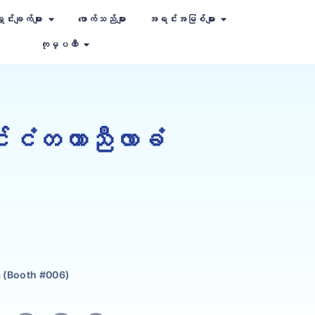
ှင်းချက်များ
ဖောက်သည်များ
အရင်းအမြစ်များ
ကုမ္ပဏီ
်ငံတကာညီလာခံ
 (Booth #006)