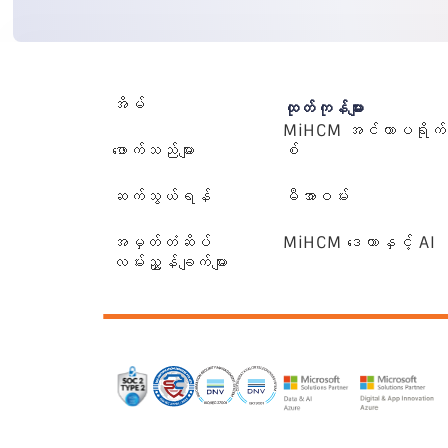
အိမ်
ထုတ်ကုန်များ
MiHCM အင်တာပရိုက်
ဖောက်သည်များ
စ်
ဆက်သွယ်ရန်
မီအာဝမ်း
အမှတ်တံဆိပ်
MiHCM ဒေတာနှင့် AI
လမ်းညွှန်ချက်များ