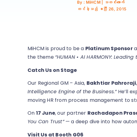
By : MiHCM | သတင်းထောက်
တင်ခဲ့သည်
ဧပြီ 26, 2015
MiHCM is proud to be a
Platinum Sponsor
a
the theme
“HUMAN • AI HARMONY: Leading th
Catch Us on Stage
Our Regional GM – Asia,
Bakhtiar Pahroraji
Intelligence Engine of the Business.”
He’ll ex
moving HR from process management to str
On
17 June
, our partner
Rachadapon Pra
You Can Trust”
— a deep dive into how automat
Visit Us at Booth G06