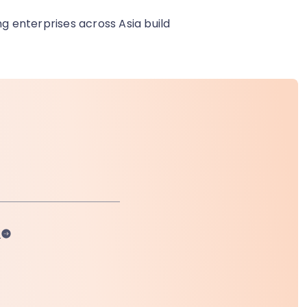
ng enterprises across Asia build
ါ