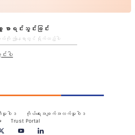
ာ စာရင်းသွင်းခြင်း
င်းပါ
ီးမူဝါဒ
ကိုယ်ရေးအချက်အလက်မူဝါဒ
း
Trust Portal