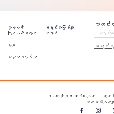
သတင်းလွှ
ကုမ္ပဏီ
အရင်းအမြစ်များ
ကြှနျုပျတို့အကွောငျး
ဘလော့ဂ်
ပွဲများ
စာရင်းသွ
အလုပ်အကိုင်များ
ဥပဒေဆိုင်ရာ အသိပေးချက်
ကွတ်က
သတ်မှတ်ချက်မျာ