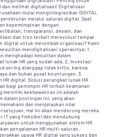
enggunaan digitalisasi? Penting untuk
an melihat digitalisasi! Digitalisasi
rusahaan mulai mengintegrasikan DIGITAL
erekrutan melalui saluran digital. Saat
gan kepemimpinan dengan
rlibatan, transparansi, desain, dan
isasi dan tren terkait merevolusi tempat
 digital untuk merombak organisasi? Kami
esulitan mendigitalisasi operasinya; 1.
an menghadapi kesulitan dalam
t lunak HR yang sudah ada. 2. Investasi
 sering dianggap tidak kritis, karena
aya dan bukan pusat keuntungan. 3.
 HR digital. Solusi perangkat lunak HR
ran bagi pemimpin HR terkait keamanan
 memiliki kekhawatiran ini adalah
 dalam postingan ini, yang akan
 memahami dan menjelaskan nilai
rsetujuan. Hal ini akan mendorong mereka
 IT yang fleksibel dan mendukung
 karyawan untuk menggunakan sistem HR
akan pengalaman HR multi-saluran.
rakkan upaya HR digital yang sukses dan