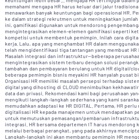
keuntungan lebih besar… mengapa HR tertinggal dalam p
memahami mengapa HR harus keluar dari jalur tradisional d
menawarkan banyak keuntungan bagi operasional HR. Pe
ke dalam strategi rekrutmen untuk meningkatkan jumlah p
ini, gamifikasi digunakan untuk mendorong pengemban
mengintegrasikan elemen-elemen gamifikasi seperti kete
kompetisi untuk membentuk pemimpin. Inilah cara digital
kerja. Lalu, apa yang menghambat HR dalam menggunakan
telah mengidentifikasi tiga tantangan yang membuat HR k
Masalah integrasi dan infrastruktur—beberapa perusaha
mengintegrasikan sistem terbaru dengan solusi perangka
tambahan dan pembayaran berulang untuk HR digital/cloud
beberapa pemimpin bisnis meyakini HR hanyalah pusat bi
Organisasi HR memiliki masalah persepsi terhadap sistem
digital yang dihosting di CLOUD menimbulkan kekhawati
data dan privasi. Rekomendasi kami bagi perusahaan yang
mengikuti langkah-langkah sederhana yang kami sarankan
memudahkan adaptasi ke HR DIGITAL. Pertama, HR perlu
digitalisasi HR kepada manajemen untuk mendapatkan pe
untuk memutuskan pemasangan/pembaruan infrastruktur
integrasi. HR bersama departemen IT harus mendorong
melalui berbagai perangkat, yang pada akhirnya mencipt
Langkah-langkah ini akan membantu pemimpin HR mengge