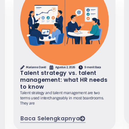
Marianne David
Agustus 2, 2026
9 menit Baca
Talent strategy vs. talent
management: what HR needs
to know
Talent strategy and talent management are two
terms used interchangeably in most boardrooms.
They are
Baca Selengkapnya