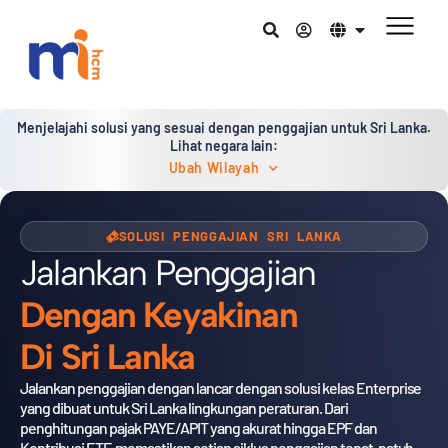
Menjelajahi solusi yang sesuai dengan penggajian untuk Sri Lanka.
Lihat negara lain:
Ubah Wilayah
SOLUSI PENGGAJIAN SRI LANKA
Jalankan Penggajian
Dengan Keyakinan
Di Sri Lanka
Jalankan penggajian dengan lancar dengan solusi kelas Enterprise
yang dibuat untuk Sri Lanka
lingkungan peraturan. Dari
penghitungan pajak PAYE/APIT yang akurat hingga EPF dan
Kontribusi ETF, memastikan setiap siklus penggajian tepat, patuh,