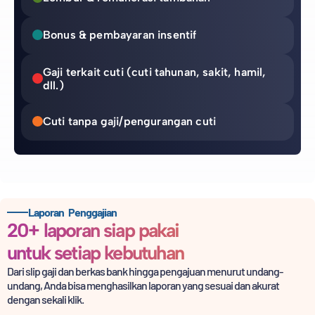
Bonus & pembayaran insentif
Gaji terkait cuti (cuti tahunan, sakit, hamil,
dll.)
Cuti tanpa gaji/pengurangan cuti
Laporan Penggajian
20+ laporan siap pakai
untuk setiap kebutuhan
Dari slip gaji dan berkas bank hingga pengajuan menurut undang-
undang, Anda bisa menghasilkan
laporan yang sesuai dan akurat
dengan sekali klik.