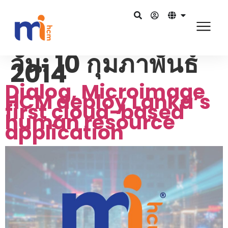
วัน:
10 กุมภาพันธ์
2014
Dialog, Microimage
HCM deploy Lanka’s
first cloud-based
human resource
application