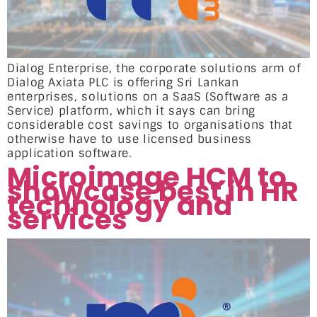
Dialog Enterprise, the corporate solutions arm of
Dialog Axiata PLC is offering Sri Lankan
enterprises, solutions on a SaaS (Software as a
Service) platform, which it says can bring
considerable cost savings to organisations that
otherwise have to use licensed business
application software.
Microimage HCM to
showcase best in HR
technology and
services