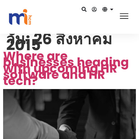
วัน:
26 สิงหาคม
2015
Where are
businesses heading
with upcoming HR
software and HR
tech?