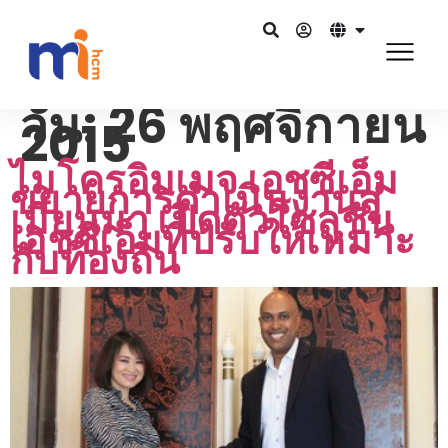
วัน:
26 พฤศจิกายน
2015
ไมโครอิมเมจ เอชซีเอ็ม
ขยายการดำเนินงานสู่
เมียนมา เปิดตัวโซลูชัน
เอชซีเอ็มที่ปรับให้เหมาะ
กับท้องถิ่น