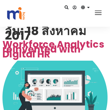
วัน:
18 สิงหาคม
2017
Workforce Analytics
reinvented with
Digital HR