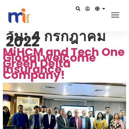
วัน:
4 กรกฎาคม
2022
MiHCM and Tech One
Global welcome
Green Delta
Insurance
Company!