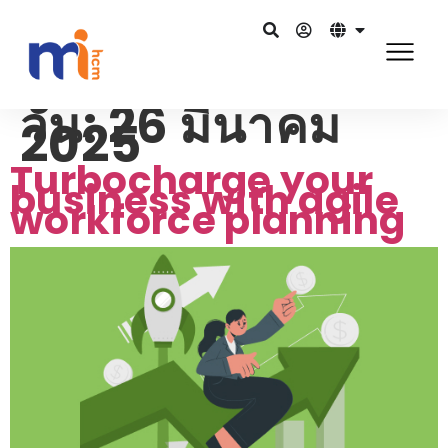
วัน:
26 มีนาคม
2025
Turbocharge your
business with agile
workforce planning