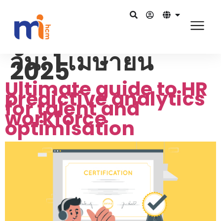
วัน:
1 เมษายน
2025
Ultimate guide to HR
predictive analytics
for talent and
workforce
optimisation