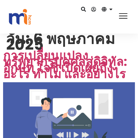
วัน:
6 พฤษภาคม
2025
การเปลี่ยนแปลง
ทรัพยากรบุคคลสู่ดิจิทัล:
อักษท โจชิ เปิดเผยถึง
อะไร ทำไม และอย่างไร