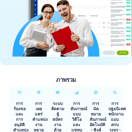
ภาพรวม
การ
การ
ระบบ
การ
การ
การ
ร้องขอ
เผย
ติดตาม
สัมภาษณ์
นัด
ปฐมนิเทศ
และ
แพร่
ผู้
แบบ
หมาย
พนักงาน
การ
ตำแหน่ง
สมัคร
วิดีโอ
สัมภาษณ์
แบบ
อนุมัติ
งาน
งาน
และ
อัตโนมัติ
ครบ
ตำแหน่ง
หลาย
ด้วย
แชทบ
- ซิงค์
วงจร -