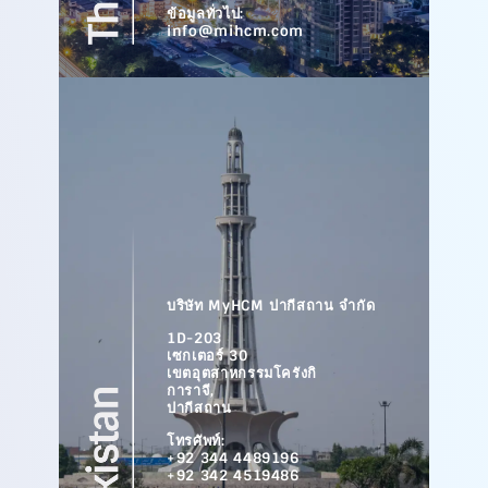
ข้อมูลทั่วไป:
info@mihcm.com
บริษัท MyHCM ปากีสถาน จำกัด
1D-203
เซกเตอร์ 30
เขตอุตสาหกรรมโครังกิ
การาจี,
ปากีสถาน
โทรศัพท์:
+92 344 4489196
+92 342 4519486