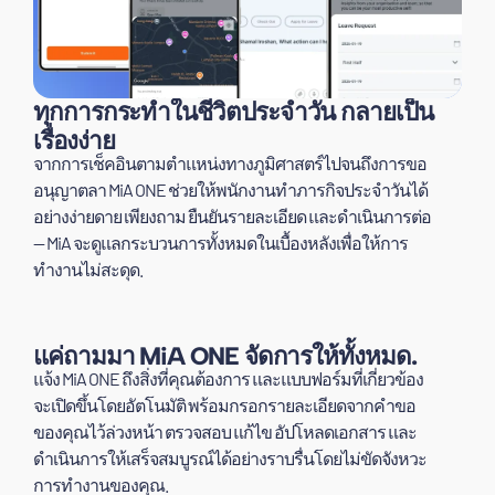
ทุกการกระทำในชีวิตประจำวัน กลายเป็น
เรื่องง่าย
จากการเช็คอินตามตำแหน่งทางภูมิศาสตร์ไปจนถึงการขอ
อนุญาตลา MiA ONE ช่วยให้พนักงานทำภารกิจประจำวันได้
อย่างง่ายดาย เพียงถาม ยืนยันรายละเอียด และดำเนินการต่อ
— MiA จะดูแลกระบวนการทั้งหมดในเบื้องหลังเพื่อให้การ
ทำงานไม่สะดุด.
แค่ถามมา MiA ONE จัดการให้ทั้งหมด.
แจ้ง MiA ONE ถึงสิ่งที่คุณต้องการ และแบบฟอร์มที่เกี่ยวข้อง
จะเปิดขึ้นโดยอัตโนมัติ พร้อมกรอกรายละเอียดจากคำขอ
ของคุณไว้ล่วงหน้า ตรวจสอบ แก้ไข อัปโหลดเอกสาร และ
ดำเนินการให้เสร็จสมบูรณ์ได้อย่างราบรื่นโดยไม่ขัดจังหวะ
การทำงานของคุณ.