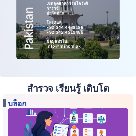
เขตอุตสาหกรรมโครังกิ
การาจี,
ปากีสถาน
โทรศัพท์:
+92 344 4489196
+92 342 4519486
ข้อมูลทั่วไป:
info@mihcm.pk
สำรวจ เรียนรู้ เติบโต
บล็อก