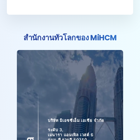
สำนักงานทั่วโลกของ MiHCM
บริษัท มิเอชซีเอ็ม เอเชีย จำกัด
ระดับ 3,
เมนารา แอมเพิล เวสต์ 6
ถนน พี.รามลี 50250