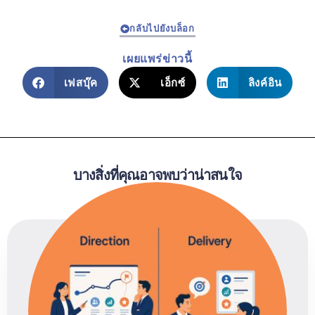
กลับไปยังบล็อก
เผยแพร่ข่าวนี้
เฟสบุ๊ค
เอ็กซ์
ลิงค์อิน
บางสิ่งที่คุณอาจพบว่าน่าสนใจ