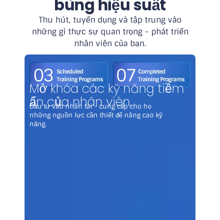
bùng hiệu suất
Thu hút, tuyển dụng và tập trung vào
những gì thực sự quan trọng - phát triển
nhân viên của bạn.
Mở khóa các kỹ năng tiềm
ẩn của nhân viên.
Đầu tư vào nhân tài - cung cấp cho họ
những nguồn lực cần thiết để nâng cao kỹ
năng.