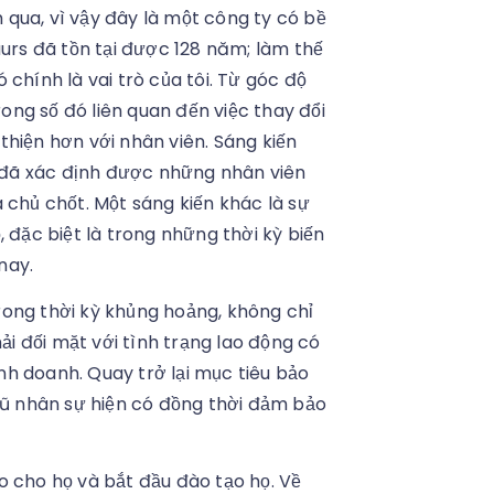
qua, vì vậy đây là một công ty có bề
aurs đã tồn tại được 128 năm; làm thế
chính là vai trò của tôi. Từ góc độ
rong số đó liên quan đến việc thay đổi
thiện hơn với nhân viên. Sáng kiến
ôi đã xác định được những nhân viên
 chủ chốt. Một sáng kiến khác là sự
 đặc biệt là trong những thời kỳ biến
nay.
rong thời kỳ khủng hoảng, không chỉ
 đối mặt với tình trạng lao động có
inh doanh. Quay trở lại mục tiêu bảo
ngũ nhân sự hiện có đồng thời đảm bảo
o cho họ và bắt đầu đào tạo họ. Về