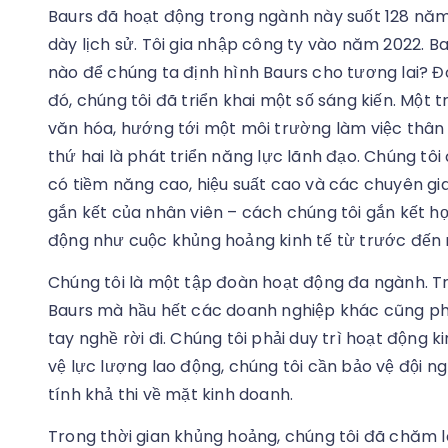
Baurs đã hoạt động trong ngành này suốt 128 năm 
dày lịch sử. Tôi gia nhập công ty vào năm 2022. B
nào để chúng ta định hình Baurs cho tương lai? Đó 
đó, chúng tôi đã triển khai một số sáng kiến. Một t
văn hóa, hướng tới một môi trường làm việc thân 
thứ hai là phát triển năng lực lãnh đạo. Chúng t
có tiềm năng cao, hiệu suất cao và các chuyên gia
gắn kết của nhân viên – cách chúng tôi gắn kết họ,
động như cuộc khủng hoảng kinh tế từ trước đến 
Chúng tôi là một tập đoàn hoạt động đa ngành. T
Baurs mà hầu hết các doanh nghiệp khác cũng phải
tay nghề rời đi. Chúng tôi phải duy trì hoạt động k
vệ lực lượng lao động, chúng tôi cần bảo vệ đội 
tính khả thi về mặt kinh doanh.
Trong thời gian khủng hoảng, chúng tôi đã chăm l