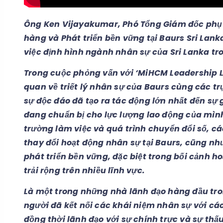
Ông Ken Vijayakumar, Phó Tổng Giám đốc phụ
hàng và Phát triển bền vững tại Baurs Sri Lank
việc định hình ngành nhân sự của Sri Lanka tr
Trong cuộc phỏng vấn với ‘MiHCM Leadership L
quan về triết lý nhân sự của Baurs cùng các t
sự độc đáo đã tạo ra tác động lớn nhất đến sự
đang chuẩn bị cho lực lượng lao động của mìn
trường làm việc và quá trình chuyển đổi số, c
thay đổi hoạt động nhân sự tại Baurs, cũng như
phát triển bền vững, đặc biệt trong bối cảnh h
trải rộng trên nhiều lĩnh vực.
Là một trong những nhà lãnh đạo hàng đầu tron
người đã kết nối các khái niệm nhân sự với cá
đồng thời lãnh đạo với sự chính trực và sự t