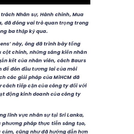
 trách Nhân sự, Hành chính, Mua
a, đã đóng vai trò quan trọng trong
ong ba thập kỷ qua.
ens’ này, ông đã trình bày tổng
rụ cột chính, những sáng kiến nhân
 gắn kết của nhân viên, cách Baurs
h để đón đầu tương lai của môi
ách các giải pháp của MiHCM đã
 cách tiếp cận của công ty đối với
oạt động kinh doanh của công ty
g lĩnh vực nhân sự tại Sri Lanka,
c phương pháp thực tiễn sáng tạo,
hấu cảm, cũng như đã hướng dẫn hơn