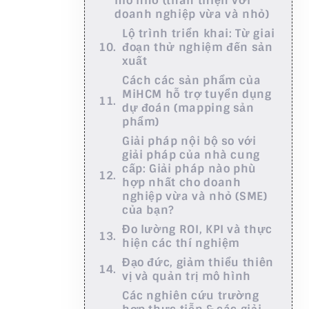
mô nhỏ (thân thiện với
doanh nghiệp vừa và nhỏ)
Lộ trình triển khai: Từ giai
đoạn thử nghiệm đến sản
xuất
Cách các sản phẩm của
MiHCM hỗ trợ tuyển dụng
dự đoán (mapping sản
phẩm)
Giải pháp nội bộ so với
giải pháp của nhà cung
cấp: Giải pháp nào phù
hợp nhất cho doanh
nghiệp vừa và nhỏ (SME)
của bạn?
Đo lường ROI, KPI và thực
hiện các thí nghiệm
Đạo đức, giảm thiểu thiên
vị và quản trị mô hình
Các nghiên cứu trường