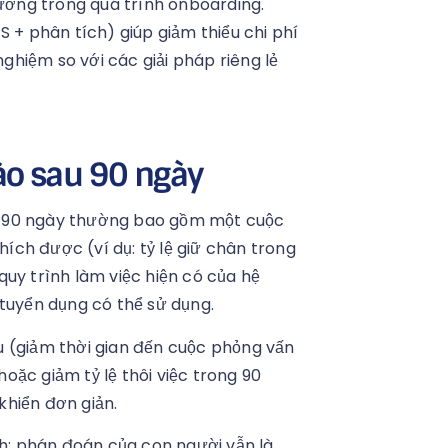
hướng trong quá trình onboarding.
S + phân tích) giúp giảm thiểu chi phí
nghiệm so với các giải pháp riêng lẻ
ào sau 90 ngày
0–90 ngày thường bao gồm một cuộc
hích được (ví dụ: tỷ lệ giữ chân trong
uy trình làm việc hiện có của hệ
 tuyển dụng có thể sử dụng.
u (giảm thời gian đến cuộc phỏng vấn
hoặc giảm tỷ lệ thôi việc trong 90
khiển đơn giản.
nh; phán đoán của con người vẫn là