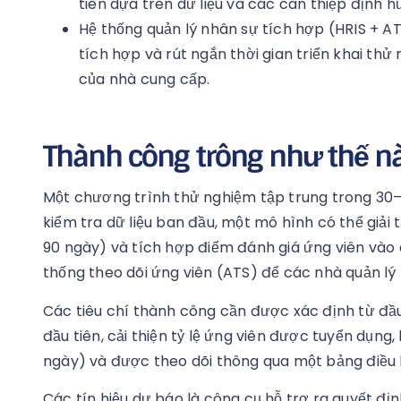
tiên dựa trên dữ liệu và các can thiệp định 
Hệ thống quản lý nhân sự tích hợp (HRIS + AT
tích hợp và rút ngắn thời gian triển khai thử 
của nhà cung cấp.
Thành công trông như thế n
Một chương trình thử nghiệm tập trung trong 3
kiểm tra dữ liệu ban đầu, một mô hình có thể giải t
90 ngày) và tích hợp điểm đánh giá ứng viên vào q
thống theo dõi ứng viên (ATS) để các nhà quản lý
Các tiêu chí thành công cần được xác định từ đầ
đầu tiên, cải thiện tỷ lệ ứng viên được tuyển dụng, 
ngày) và được theo dõi thông qua một bảng điều 
Các tín hiệu dự báo là công cụ hỗ trợ ra quyết đị