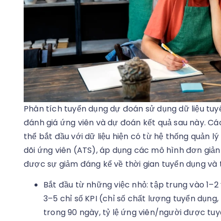
Phân tích tuyển dụng dự đoán sử dụng dữ liệu tu
đánh giá ứng viên và dự đoán kết quả sau này. C
thể bắt đầu với dữ liệu hiện có từ hệ thống quản l
dõi ứng viên (ATS), áp dụng các mô hình đơn giản 
được sự giảm đáng kể về thời gian tuyển dụng và tỷ
Bắt đầu từ những việc nhỏ: tập trung vào 1–2 
3–5 chỉ số KPI (chỉ số chất lượng tuyển dụng, t
trong 90 ngày, tỷ lệ ứng viên/người được tuy