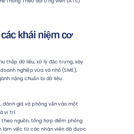
 Hệ thống Theo dõi Ứng viên (ATS)
 các khái niệm cơ
 thập dữ liệu, xử lý đặc trưng, xây
ác doanh nghiệp vừa và nhỏ (SME),
gánh nặng chuẩn bị dữ liệu.
RIS, đánh giá và phỏng vấn vào một
vị trí.
ổi theo nguồn, tổng hợp điểm phỏng
n làm việc từ các nhân viên đã được