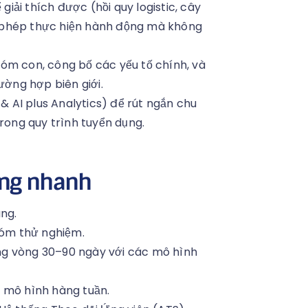
 giải thích được (hồi quy logistic, cây
 phép thực hiện hành động mà không
óm con, công bố các yếu tố chính, và
ường hợp biên giới.
 AI plus Analytics) để rút ngắn chu
trong quy trình tuyển dụng.
ộng nhanh
úng.
nhóm thử nghiệm.
ng vòng 30–90 ngày với các mô hình
a mô hình hàng tuần.