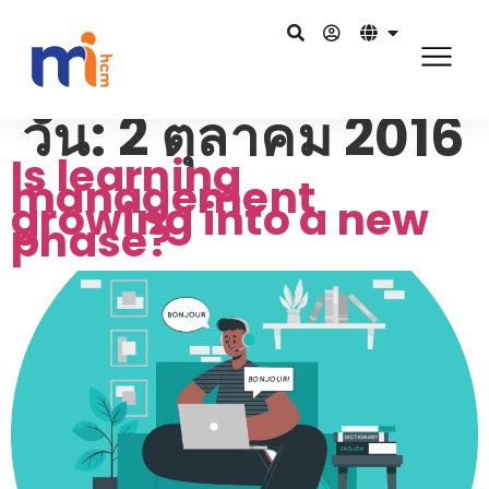
วัน:
2 ตุลาคม 2016
Is learning
management
growing into a new
phase?