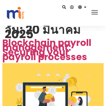
วัน:
20 มีนาคม
2025
Blockchain payroll
management:
Securing your
payroll processes