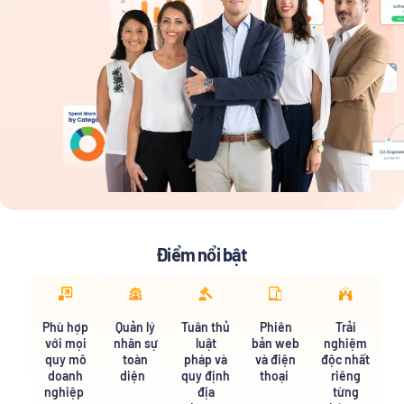
Điểm nổi bật
Phù hợp
Quản lý
Tuân thủ
Phiên
Trải
với mọi
nhân sự
luật
bản web
nghiệm
quy mô
toàn
pháp và
và điện
độc nhất
doanh
diện
quy định
thoại
riêng
nghiệp
địa
từng