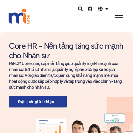
Core HR - Nền tảng tăng sức mạnh
cho Nhân sự
MiHCM Core cung cấp nền tảng giúp quản lý mọi khía cạnh của
nhân sự, từ hồ sơ nhân sự, quản lý nghỉ phép tới lập kế hoạch
nhân sự. Với giao diện trực quan cùng khả năng mạnh mẽ, mọi
hoạt động được sắp xếp hợp lý và tập trung vào việc chính – tăng
sức mạnh cho nhân sự.
Đặt lịch giới thiệu