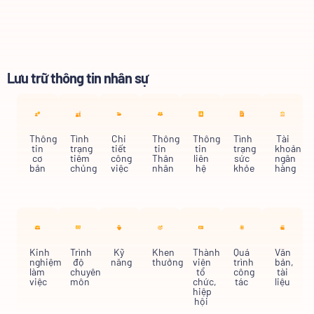
Lưu trữ thông tin nhân sự
Thông
Tình
Chi
Thông
Thông
Tình
Tài
tin
trạng
tiết
tin
tin
trạng
khoản
cơ
tiêm
công
Thân
liên
sức
ngân
bản
chủng
việc
nhân
hệ
khỏe
hàng
Kinh
Trình
Kỹ
Khen
Thành
Quá
Văn
nghiệm
độ
năng
thưởng
viên
trình
bản,
làm
chuyên
tổ
công
tài
việc
môn
chức,
tác
liệu
hiệp
hội