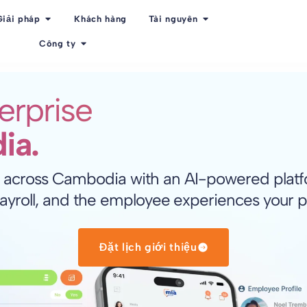
Giải pháp
Khách hàng
Tài nguyên
Công ty
erprise
ia.
 across Cambodia with an AI-powered platfor
ayroll, and the employee experiences your 
Đặt lịch giới thiệu