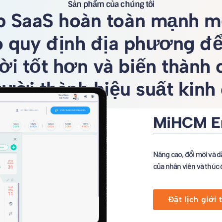
Sản phẩm của chúng tôi
p SaaS hoàn toàn mạnh m
o quy định địa phương để
i tốt hơn và biến thành
ười thành hiệu suất kinh
MiHCM En
Nâng cao, đổi mới và dẫ
của nhân viên và thúc 
Đặt lịch giới 