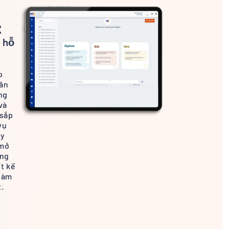
t
 hỗ
p
hân
ng
và
 sắp
vụ
uy
 mở
ợng
ết kế
 làm
t.