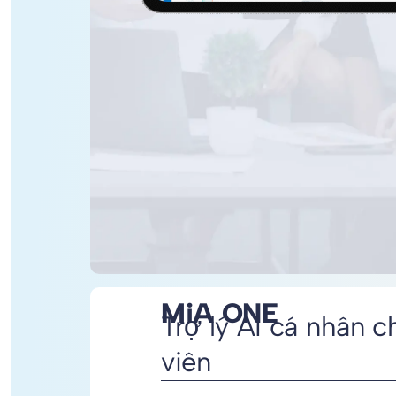
MiA ONE
Trợ lý AI cá nhân 
viên