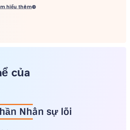
ìm hiểu thêm
hể của
hần Nhân sự lõi