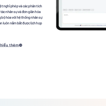
ệt nghỉ phép và các phân tích
 tác nhân sự và đơn giản hóa
 bộ hóa với hệ thống nhân sự
n luôn nắm bắt được lịch họp
 hiểu thêm