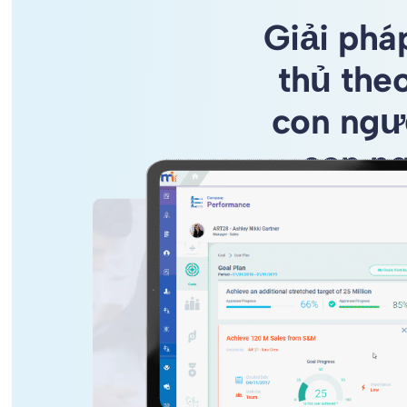
Giải phá
thủ the
con ngườ
con ng