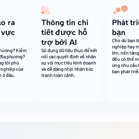
o ra
Thông tin chi
Phát tr
 vực
tiết được hỗ
bạn
Cho dù bạn là
trợ bởi AI
nghiệp hay m
phương? Kiểm
Sử dụng dữ liệu thực để kết
lớn, nền tảng
 địa phương?
nối các quyết định về nhân
đều có thể m
ng tôi phù
sự với mục tiêu kinh doanh
ứng nhu cầu 
 nghiệp của
và dễ dàng nhìn nhận bức
bạn phát triể
n ở đâu.
tranh toàn cảnh.