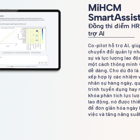
MiHCM
SmartAssis
Đồng thí điểm HR
trợ AI
Co-pilot hỗ trợ AI, giú
chuyển đổi quản lý n
sự và lực lượng lao độ
một cách thông minh 
dễ dàng. Cho dù đó là
xếp hợp lý các nhiệm 
nhân sự hàng ngày, q
trình tuyển dụng hay
khóa phân tích lực lư
lao động, nó được thi
để đơn giản hóa ngày
việc và tăng năng suấ