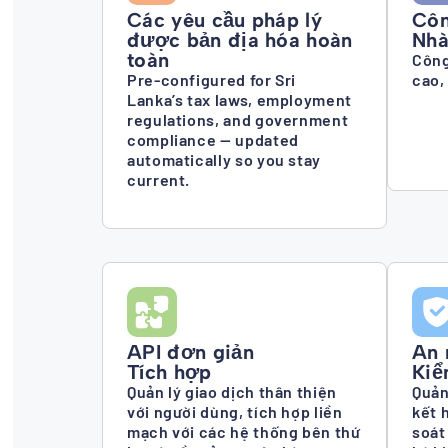
Các yêu cầu pháp lý
Côn
được bản địa hóa hoàn
Nhà
toàn
Công
Pre-configured for Sri
cao,
Lanka’s tax laws, employment
regulations, and government
compliance — updated
automatically so you stay
current.
API đơn giản
An 
Tích hợp
Kiể
Quản lý giao dịch thân thiện
Quản
với người dùng, tích hợp liền
kết 
mạch với các hệ thống bên thứ
soát