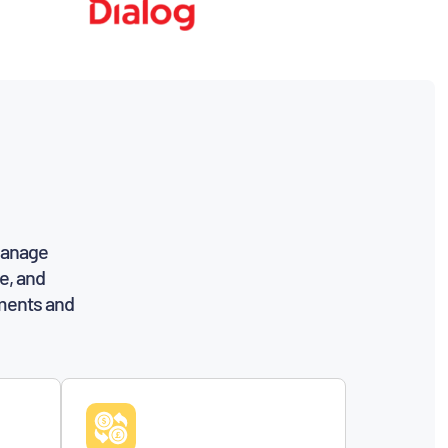
manage
e, and
ements and