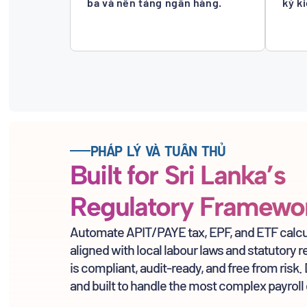
ba và nền tảng ngân hàng.
ký k
PHÁP LÝ VÀ TUÂN THỦ
Built for Sri Lanka’s
Regulatory Framew
Automate APIT/PAYE tax, EPF, and ETF calcu
aligned with local labour laws and statutory 
is compliant, audit-ready, and free from risk
and built to handle the most complex payroll