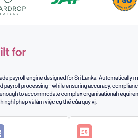
lt for
de payroll engine designed for Sri Lanka. Automatically 
nd payroll processing—while ensuring accuracy, complianc
ble enough to accommodate complex organisational requir
h nghỉ phép và làm việc cụ thể của quý vị.