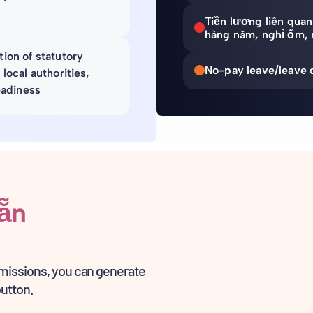
Tiền lương liên quan
hàng năm, nghỉ ốm, ng
ion of statutory
No-pay leave/leave 
local authorities,
eadiness
ẵn
bmissions, you can generate
button.