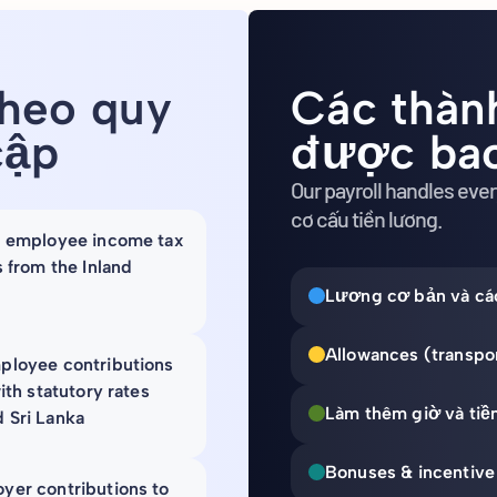
theo quy
Các thàn
cập
được ba
Our payroll handles eve
cơ cấu tiền lương.
e employee income tax
 from the Inland
Lương cơ bản và cá
Allowances (transpor
ployee contributions
ith statutory rates
Làm thêm giờ và tiề
 Sri Lanka
Bonuses & incentive
yer contributions to