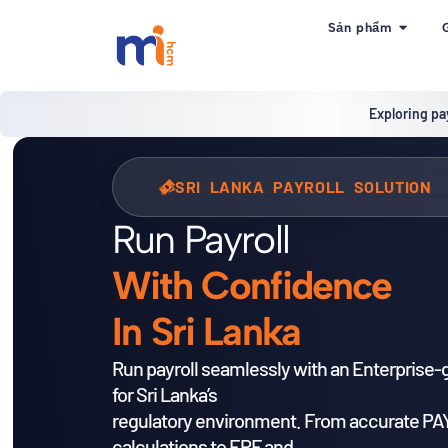
Sản phẩm
Exploring pa
SRI LANKA PAYROLL SOLUTION
Run Payroll
With Confidence
In Sri Lanka
Run payroll seamlessly with an Enterprise-g
for Sri Lanka’s
regulatory environment. From accurate PA
calculations to EPF and