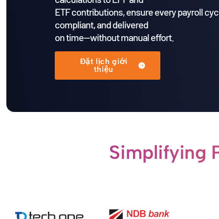
ETF contributions, ensure every payroll cycl
compliant, and delivered
on time—without manual effort.
Đặt lịch giới
thiệu
Simplifying P