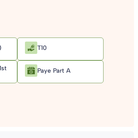
e)
T10
1st
Paye Part A