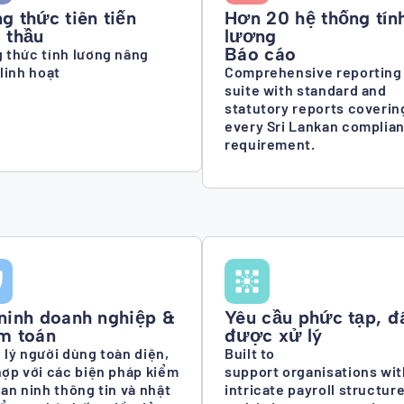
g thức tiên tiến
Hơn 20 hệ thống tín
 thầu
lương
Báo cáo
 thức tính lương nâng
 linh hoạt
Comprehensive reporting
suite with standard and
statutory reports coverin
every Sri Lankan complia
requirement.
ninh doanh nghiệp &
Yêu cầu phức tạp, đ
m toán
được xử lý
 lý người dùng toàn diện,
Built to
hợp với các biện pháp kiểm
support organisations wit
 an ninh thông tin và nhật
intricate payroll structure