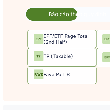
Báo cáo theo quy định
CÁC BÁO CÁO TIÊU CHUẨ
EPF/ETF Page Total
(2nd Half)
T9 (Taxable)
Paye Part B