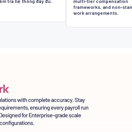
iểm tra hệ thống đầy đủ.
multi-tier compensation
frameworks, and non-sta
work arrangements.
ork
lations with complete accuracy. Stay
requirements, ensuring every payroll run
. Designed for Enterprise-grade scale
 configurations.