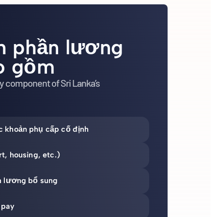
h phần lương
o gồm
ry component of Sri Lanka’s
c khoản phụ cấp cố định
t, housing, etc.)
n lương bổ sung
 pay