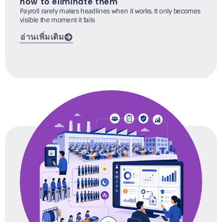
how to eliminate them
Payroll rarely makes headlines when it works. It only becomes
visible the moment it fails
อ่านเพิ่มเติม